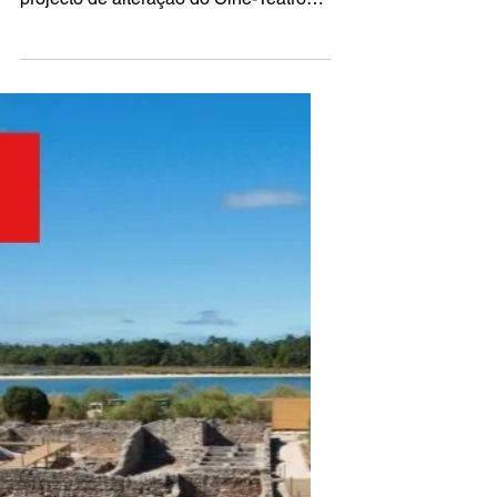
19 de fev. de 2018
2 min de leitura
Prémio Valmor e
Municipal de Arquitectura
de 2016
O Prémio Valmor e Municipal de
Arquitectura de 2016 foi entregue ao
projecto de alteração do Cine-Teatro
Capitólio, localizado no Parque...