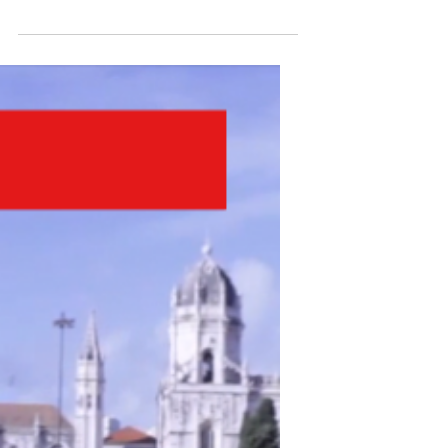
15 de jan. de 2016
1 min de leitura
Requalificação da Igreja
de S. Francisco e Capela
dos Ossos em Évora
As obras de requalificação da Igreja de
S. Francisco e da Capela dos Ossos
foram levadas a cabo de Junho de
2014 a Outubro de 2015, por...