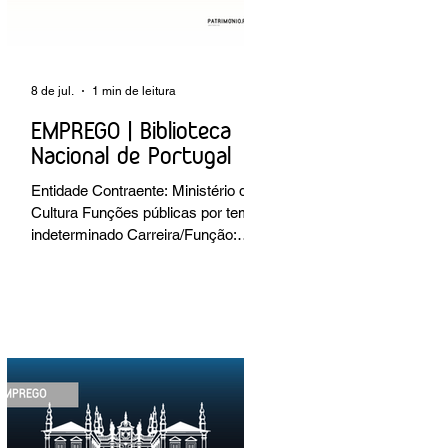
8 de jul.
1 min de leitura
EMPREGO | Biblioteca
Nacional de Portugal
Entidade Contraente: Ministério da
Cultura Funções públicas por tempo
indeterminado Carreira/Função:
Técnico Superior Caracterização do
posto de trabalho: execução de
intervenções de conservação e
restauro; restauro de encadernação
antiga e/ou corrente; realização de
acondicionamentos para as
espécies bibliográficas
intervencionadas; execução dos
programas de conservação