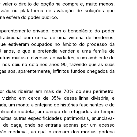
 valer o direito de opção na compra e, muito menos, 
ssão ou plataforma de avaliação de soluções que 
na esfera do poder público.
parentemente privado, com o beneplácito do poder 
 tradicional com cerca de uma vintena de herdeiros, 
 que estiveram ocupados no âmbito do processo da 
 anos, e que a pretendia vender a uma família de 
outras muitas e diversas actividades, a um ambiente de 
e nos caiu no colo nos anos 90, fazendo que as suas 
s aos, aparentemente, infinitos fundos chegados da 
 por duas ribeiras em mais de 70% do seu perímetro, 
 vizinho em cerca de 35% dessa linha divisória, e 
da, um monte alentejano de histórias fascinantes e de 
onalmente modelar, um campo de refugiados do tempo 
muitas outras especificidades patrimoniais, anunciava-
 de caça, onde se entraria apenas por um acesso 
ição medieval, ao qual o comum dos mortais poderia 