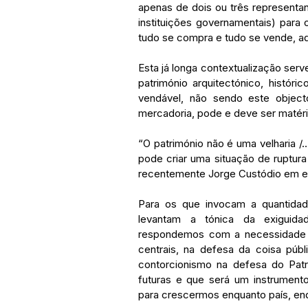
apenas de dois ou três representan
instituições governamentais) para 
tudo se compra e tudo se vende, aq
Esta já longa contextualização ser
património arquitectónico, históri
vendável, não sendo este objec
mercadoria, pode e deve ser matéri
“O património não é uma velharia /
pode criar uma situação de ruptura
recentemente Jorge Custódio em ent
Para os que invocam a quantidade
levantam a tónica da exiguida
respondemos com a necessidade ef
centrais, na defesa da coisa públ
contorcionismo na defesa do Pat
futuras e que será um instrumento
para crescermos enquanto país, e