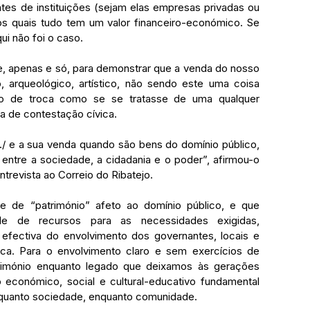
tes de instituições (sejam elas empresas privadas ou 
os quais tudo tem um valor financeiro-económico. Se 
ui não foi o caso.
ve, apenas e só, para demonstrar que a venda do nosso 
co, arqueológico, artístico, não sendo este uma coisa 
to de troca como se se tratasse de uma qualquer 
a de contestação cívica.
…/ e a sua venda quando são bens do domínio público, 
 entre a sociedade, a cidadania e o poder”, afirmou-o 
revista ao Correio do Ribatejo.
 de “património” afeto ao domínio público, e que 
de de recursos para as necessidades exigidas, 
ectiva do envolvimento dos governantes, locais e 
ica. Para o envolvimento claro e sem exercícios de 
rimónio enquanto legado que deixamos às gerações 
 económico, social e cultural-educativo fundamental 
nquanto sociedade, enquanto comunidade.