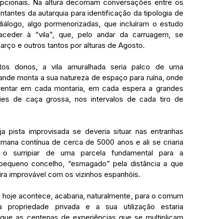
cionais. Na altura decorriam conversações entre os 
ntantes da autarquia para identificação da tipologia de 
diálogo, algo pormenorizadas, que incluíram o estudo 
eder à “vila”, que, pelo andar da carruagem, se 
arço e outros tantos por alturas de Agosto.
tos donos, a vila amuralhada seria palco de uma 
rande monta a sua natureza de espaço para ruína, onde 
nventar em cada montaria, em cada espera a grandes 
es de caça grossa, nos intervalos de cada tiro de 
ja pista improvisada se deveria situar nas entranhas 
ana contínua de cerca de 5000 anos e ali se criaria 
a o surripiar de uma parcela fundamental para a 
pequeno concelho, “esmagado” pela distância a que 
eira improvável com os vizinhos espanhóis.
o hoje acontece, acabaria, naturalmente, para o comum 
a propriedade privada e a sua utilização estaria 
 que as centenas de experiências que se multiplicam 