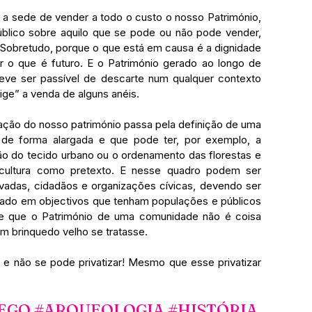
 a sede de vender a todo o custo o nosso Património, 
blico sobre aquilo que se pode ou não pode vender, 
  Sobretudo, porque o que está em causa é a dignidade 
 o que é futuro. E o Património gerado ao longo de 
ve ser passível de descarte num qualquer contexto 
ge” a venda de alguns anéis.
ração do nosso património passa pela definição de uma 
a de forma alargada e que pode ter, por exemplo, a 
ção do tecido urbano ou o ordenamento das florestas e 
icultura como pretexto. E nesse quadro podem ser 
ivadas, cidadãos e organizações cívicas, devendo ser 
ado em objectivos que tenham populações e públicos 
re que o Património de uma comunidade não é coisa 
m brinquedo velho se tratasse.
l e não se pode privatizar! Mesmo que esse privatizar 
EGO
#ARQUEOLOGIA
#HISTÓRIA