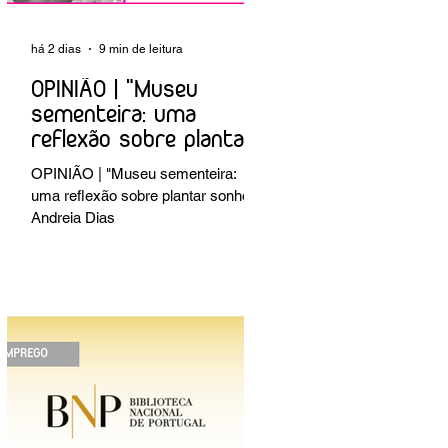
há 2 dias
9 min de leitura
OPINIÃO | "Museu
sementeira: uma
reflexão sobre plantar
sonhos" Andreia Dias
OPINIÃO | "Museu sementeira:
uma reflexão sobre plantar sonhos"
Andreia Dias