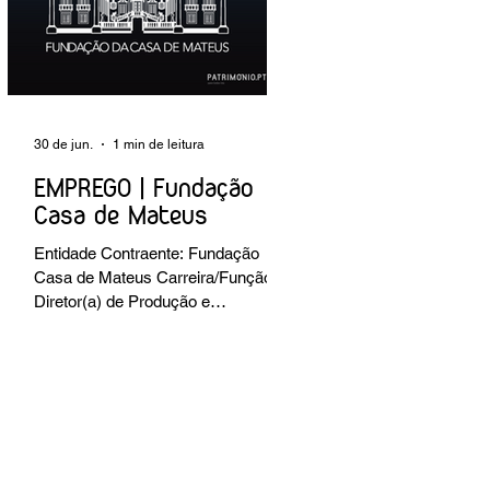
preventiva; produção de fichas de
tratamento e registo fotográfico das
intervenções; apoio a exposições i
30 de jun.
1 min de leitura
EMPREGO | Fundação
Casa de Mateus
Entidade Contraente: Fundação
Casa de Mateus Carreira/Função:
Diretor(a) de Produção e
Operações Culturais
Caracterização do posto de
trabalho: planear, coordenar e
executar a programação cultural e
institucional da Fundação,
assegurando a gestão operacional
das equipas, recursos e logística