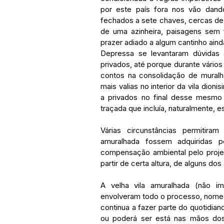
por este país fora nos vão dando
fechados a sete chaves, cercas de
de uma azinheira, paisagens sem 
prazer adiado a algum cantinho ain
Depressa se levantaram dúvidas 
privados, até porque durante vários
contos na consolidação de muralh
mais valias no interior da vila dion
a privados no final desse mesmo 
traçada que incluía, naturalmente,
Várias circunstâncias permitira
amuralhada fossem adquiridas p
compensação ambiental pelo proje
partir de certa altura, de alguns dos 
A velha vila amuralhada (não i
envolveram todo o processo, nomea
continua a fazer parte do quotidian
ou poderá ser está nas mãos do