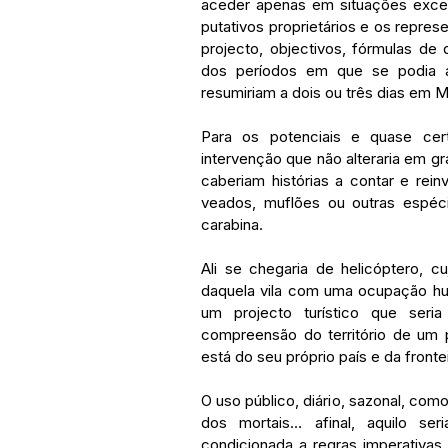
aceder apenas em situações excep
putativos proprietários e os represe
projecto, objectivos, fórmulas de 
dos períodos em que se podia ac
resumiriam a dois ou três dias em M
Para os potenciais e quase cer
intervenção que não alteraria em g
caberiam histórias a contar e rei
veados, muflões ou outras espéci
carabina.
Ali se chegaria de helicóptero, cu
daquela vila com uma ocupação hum
um projecto turístico que seri
compreensão do território de um 
está do seu próprio país e da front
O uso público, diário, sazonal, com
dos mortais… afinal, aquilo seri
condicionada a regras imperativas