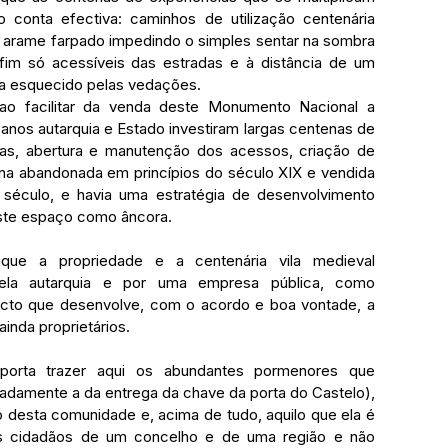
 conta efectiva: caminhos de utilização centenária 
 arame farpado impedindo o simples sentar na sombra 
fim só acessíveis das estradas e à distância de um 
da esquecido pelas vedações.
ao facilitar da venda deste Monumento Nacional a 
 anos autarquia e Estado investiram largas centenas de 
as, abertura e manutenção dos acessos, criação de 
isina abandonada em princípios do século XIX e vendida 
século, e havia uma estratégia de desenvolvimento 
 este espaço como âncora.
m que a propriedade e a centenária vila medieval 
ela autarquia e por uma empresa pública, como 
cto que desenvolve, com o acordo e boa vontade, a 
ainda proprietários.
mporta trazer aqui os abundantes pormenores que 
damente a da entrega da chave da porta do Castelo), 
o desta comunidade e, acima de tudo, aquilo que ela é 
s cidadãos de um concelho e de uma região e não 