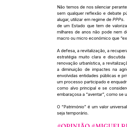
Não temos de nos silenciar perante
sem qualquer reflexão e debate pú
alugar, utilizar em regime de 
PPPs
.
de um Estado que tem de valorizar
milhares de anos não pode nem de
macro ou micro económico que “exi
A defesa, a revitalização, a recupe
estratégia muito clara e discutid
renovação urbanística, a revitaliza
a diminuição de impactes na agr
envolvidas entidades públicas e pr
um processo participado e enquadr
como alvo principal e se conside
embaraçosa a “aventar”, como se u
O “Património” é um valor universa
seja temporário.
#OPINIÃO
#MIGUELR