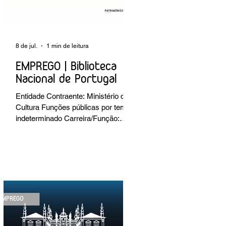
8 de jul.
1 min de leitura
EMPREGO | Biblioteca
Nacional de Portugal
Entidade Contraente: Ministério da
Cultura Funções públicas por tempo
indeterminado Carreira/Função:
Técnico Superior Caracterização do
posto de trabalho: execução de
intervenções de conservação e
restauro; restauro de encadernação
antiga e/ou corrente; realização de
acondicionamentos para as
espécies bibliográficas
intervencionadas; execução dos
programas de conservação