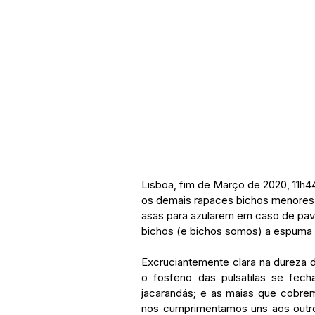
Lisboa, fim de Março de 2020, 11h4
os demais rapaces bichos menores 
asas para azularem em caso de pav
bichos (e bichos somos) a espuma d
Excruciantemente clara na dureza d
o fosfeno das pulsatilas se fech
jacarandás; e as maias que cobrem
nos cumprimentamos uns aos outro