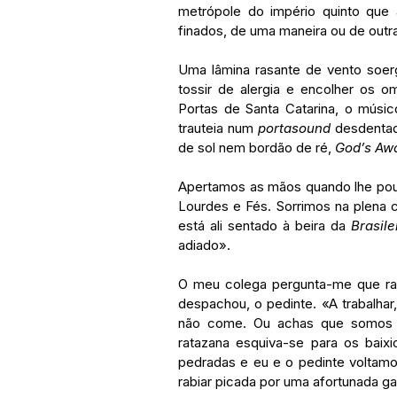
metrópole do império quinto que a
finados, de uma maneira ou de outra
Uma lâmina rasante de vento soer
tossir de alergia e encolher os 
Portas de Santa Catarina, o músi
trauteia num 
portasound 
desdentad
de sol nem bordão de ré, 
God’s Aw
Apertamos as mãos quando lhe pou
Lourdes e Fés. Sorrimos na plena c
está ali sentado à beira da 
Brasile
adiado».
O meu colega pergunta-me que raio
despachou, o pedinte. «A trabalhar
não come. Ou achas que somos mu
ratazana esquiva-se para os baixi
pedradas e eu e o pedinte voltamos
rabiar picada por uma afortunada gai