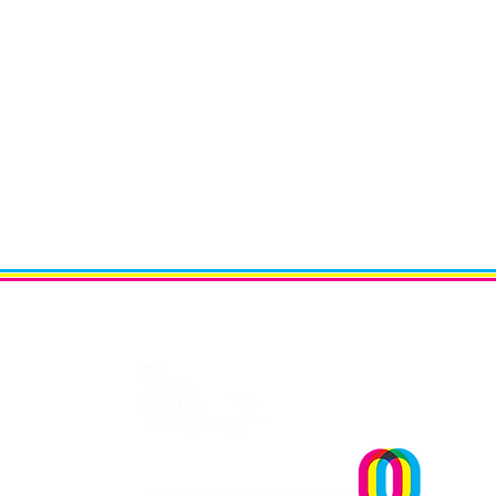
Um projecto
OPINIÃO | "Museu sementei
uma reflexão sobre plantar
sonhos" Andreia Dias