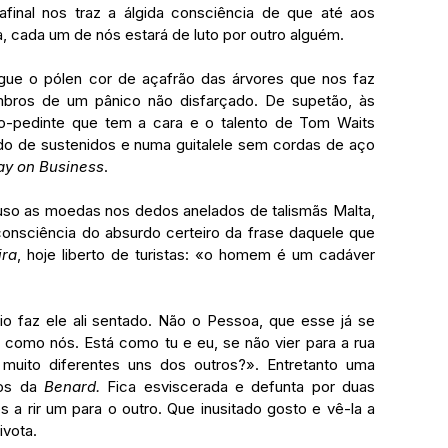
final nos traz a álgida consciência de que até aos 
, cada um de nós estará de luto por outro alguém.
gue o pólen cor de açafrão das árvores que nos faz 
ombros de um pânico não disfarçado. De supetão, às 
co-pedinte que tem a cara e o talento de Tom Waits 
o de sustenidos e numa guitalele sem cordas de aço 
ay on Business
. 
so as moedas nos dedos anelados de talismãs Malta, 
onsciência do absurdo certeiro da frase daquele que 
ira
, hoje liberto de turistas: «o homem é um cadáver 
 faz ele ali sentado. Não o Pessoa, que esse já se 
, como nós. Está como tu e eu, se não vier para a rua 
ito diferentes uns dos outros?». Entretanto uma 
os da 
Benard. 
Fica esviscerada e defunta por duas 
 a rir um para o outro. Que inusitado gosto e vê-la a 
vota. 