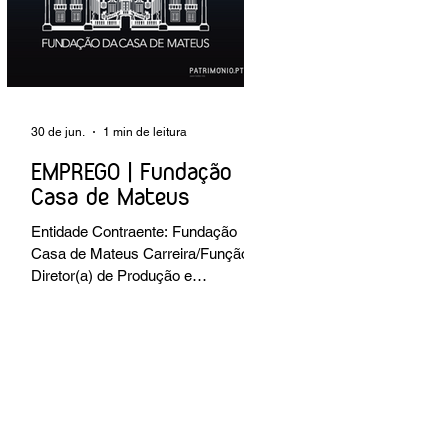
preventiva; produção de fichas de
tratamento e registo fotográfico das
intervenções; apoio a exposições i
30 de jun.
1 min de leitura
EMPREGO | Fundação
Casa de Mateus
Entidade Contraente: Fundação
Casa de Mateus Carreira/Função:
Diretor(a) de Produção e
Operações Culturais
Caracterização do posto de
trabalho: planear, coordenar e
executar a programação cultural e
institucional da Fundação,
assegurando a gestão operacional
das equipas, recursos e logística