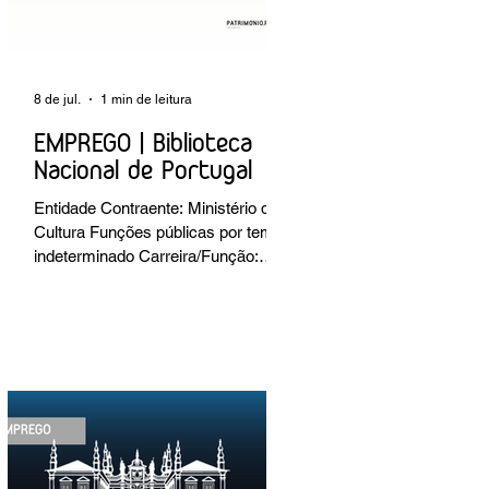
8 de jul.
1 min de leitura
EMPREGO | Biblioteca
Nacional de Portugal
Entidade Contraente: Ministério da
Cultura Funções públicas por tempo
indeterminado Carreira/Função:
Técnico Superior Caracterização do
posto de trabalho: execução de
intervenções de conservação e
restauro; restauro de encadernação
antiga e/ou corrente; realização de
acondicionamentos para as
espécies bibliográficas
intervencionadas; execução dos
programas de conservação