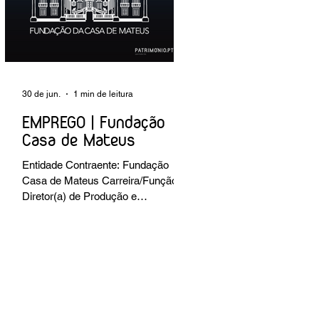
preventiva; produção de fichas de
tratamento e registo fotográfico das
intervenções; apoio a exposições i
30 de jun.
1 min de leitura
EMPREGO | Fundação
Casa de Mateus
Entidade Contraente: Fundação
Casa de Mateus Carreira/Função:
Diretor(a) de Produção e
Operações Culturais
Caracterização do posto de
trabalho: planear, coordenar e
executar a programação cultural e
institucional da Fundação,
assegurando a gestão operacional
das equipas, recursos e logística