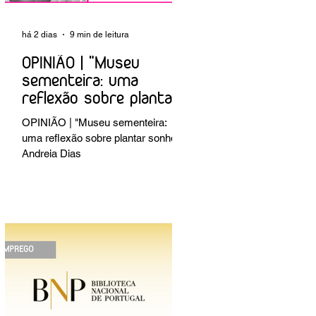
há 2 dias
9 min de leitura
OPINIÃO | "Museu
sementeira: uma
reflexão sobre plantar
sonhos" Andreia Dias
OPINIÃO | "Museu sementeira:
uma reflexão sobre plantar sonhos"
Andreia Dias