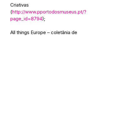
Criativas 
(
http://www.pportodosmuseus.pt/?
page_id=8794
);
All things Europe – coletânia de 
fotografias de vários locais da 
Europa 
(
http://allthingseurope.tumblr.com/
)
.
#HERITAGEPEOPLE
#GERAÇÃOY
#EMPREENDORISMO
HERITAGE PEOPLE
GERAÇÃO X, Y, Z