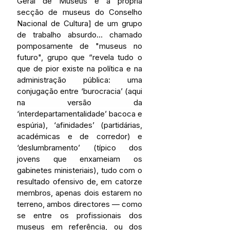
Geral de Museus e à própria 
secção de museus do Conselho 
Nacional de Cultura] de um grupo 
de trabalho absurdo… chamado 
pomposamente de "museus no 
futuro", grupo que “revela tudo o 
que de pior existe na política e na 
administração pública: uma 
conjugação entre ‘burocracia’ (aqui 
na versão da 
‘interdepartamentalidade’ bacoca e 
espúria), ‘afinidades’ (partidárias, 
académicas e de corredor) e 
‘deslumbramento’ (típico dos 
jovens que enxameiam os 
gabinetes ministeriais), tudo com o 
resultado ofensivo de, em catorze 
membros, apenas dois estarem no 
terreno, ambos directores — como 
se entre os profissionais dos 
museus em referência, ou dos 