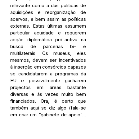
relevante como a das políticas de 
aquisições e reorganização de 
acervos, e bem assim as políticas 
externas. Estas últimas assumem 
particular acuidade e requerem 
acção diplomática pró-activa na 
busca de parcerias bi- e 
multilaterais. Os museus, eles 
mesmos, devem ser incentivados 
à inserção em consórcios capazes 
se candidatarem a programas da 
EU e possivelmente ganharem 
projectos em áreas bastante 
diversas e às vezes muito bem 
financiados. Ora, é certo que 
também aqui se diz algo (fala-se 
em criar um “gabinete de apoio”… 
mais um, embora neste caso mais 
justificado do que noutros casos; 
fala-se em programação de 