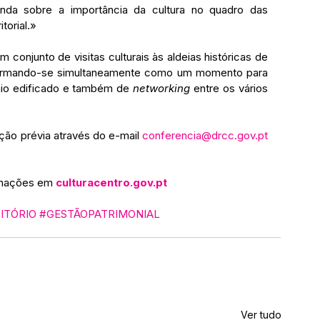
nda sobre a importância da cultura no quadro das 
torial.»
 conjunto de visitas culturais às aldeias históricas de 
firmando-se simultaneamente como um momento para 
io edificado e também de 
networking 
entre os vários 
rição prévia através do e-mail 
conferencia@drcc.gov.pt
rmações em 
culturacentro.gov.pt
ITÓRIO
#GESTÃOPATRIMONIAL
Ver tudo