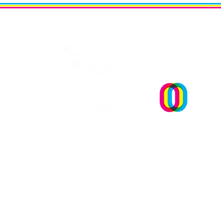
Debate “Os próximos anos 
Um projecto
Património em Portugal”