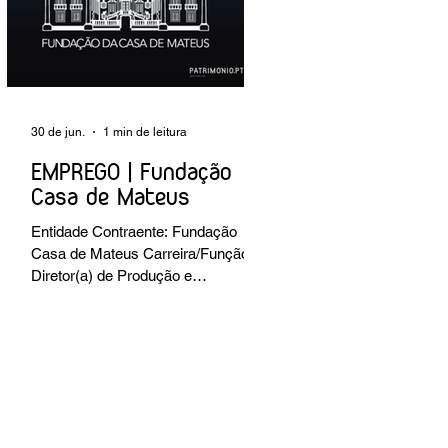
preventiva; produção de fichas de
tratamento e registo fotográfico das
intervenções; apoio a exposições i
30 de jun.
1 min de leitura
EMPREGO | Fundação
Casa de Mateus
Entidade Contraente: Fundação
Casa de Mateus Carreira/Função:
Diretor(a) de Produção e
Operações Culturais
Caracterização do posto de
trabalho: planear, coordenar e
executar a programação cultural e
institucional da Fundação,
assegurando a gestão operacional
das equipas, recursos e logística