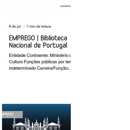
8 de jul.
1 min de leitura
EMPREGO | Biblioteca
Nacional de Portugal
Entidade Contraente: Ministério da
Cultura Funções públicas por tempo
indeterminado Carreira/Função:
Técnico Superior Caracterização do
posto de trabalho: execução de
intervenções de conservação e
restauro; restauro de encadernação
antiga e/ou corrente; realização de
acondicionamentos para as
espécies bibliográficas
intervencionadas; execução dos
programas de conservação