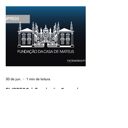
indeterminado Carreira/Função: Técnico
Superior Caracterização do posto de
trabalho: execução de intervenções de
conservação e restauro; restauro de
encadernação antiga e/ou corrente;
realização de acondicionamentos para as
espécies bibliográficas intervencionadas;
execução dos programas de conservação
preventiva; produção de fichas de
tratamento e registo fotográfico das
intervenções; apoio a exposições i
30 de jun.
1 min de leitura
EMPREGO | Fundação Casa de
Mateus
Entidade Contraente: Fundação Casa de
Mateus Carreira/Função: Diretor(a) de
Produção e Operações Culturais
Caracterização do posto de trabalho: