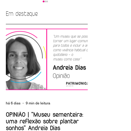
Em destaque
Apresentação do
Museu de Lamego
livro «A construção
celebra Dia
do Algarve»
Internacional dos
Museus e Noite
Europeia dos
Museus
há 6 dias
9 min de leitura
OPINIÃO | "Museu sementeira:
uma reflexão sobre plantar
sonhos" Andreia Dias