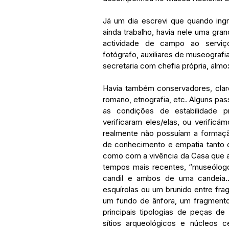
Já um dia escrevi que quando ing
ainda trabalho, havia nele uma gra
actividade de campo ao serviço 
fotógrafo, auxiliares de museografia
secretaria com chefia própria, almox
Havia também conservadores, claro.
romano, etnografia, etc. Alguns pa
as condições de estabilidade pro
verificaram eles/elas, ou verific
realmente não possuíam a formaçã
de conhecimento e empatia tanto 
como com a vivência da Casa que as
tempos mais recentes, “museólogo
candil e ambos de uma candeia…
esquírolas ou um brunido entre fra
um fundo de ânfora, um fragmento
principais tipologias de peças de
sítios arqueológicos e núcleos 