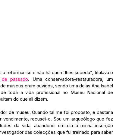
“Há uma geração de conservadores a reformar-se e não há quem lhes suceda”, titulava o 
 de passado
. Uma conservadora-restauradora, um 
de museus eram ouvidos, sendo uma delas Ana Isabel 
de toda a vida profissional no Museu Nacional de 
ultam do que ali dizem.
ador de museu. Quando tal me foi proposto, e bastaria 
or vencimento, recusei-o. Sou um arqueólogo que fez 
itudes da vida, abandonei um dia a minha inserção 
nvestigador das colecções que fui treinado para saber 