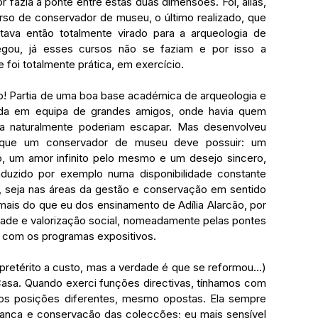
r fazia a ponte entre estas duas dimensões. Foi, aliás, 
rso de conservador de museu, o último realizado, que 
tava então totalmente virado para a arqueologia de 
gou, já esses cursos não se faziam e por isso a 
foi totalmente prática, em exercício.
 Partia de uma boa base académica de arqueologia e 
ada em equipa de grandes amigos, onde havia quem 
a naturalmente poderiam escapar. Mas desenvolveu 
 que um conservador de museu deve possuir: um 
, um amor infinito pelo mesmo e um desejo sincero, 
duzido por exemplo numa disponibilidade constante 
, seja nas áreas da gestão e conservação em sentido 
 mais do que eu dos ensinamento de Adília Alarcão, por 
dade e valorização social, nomeadamente pelas pontes 
e com os programas expositivos.
o pretérito a custo, mas a verdade é que se reformou…) 
asa. Quando exerci funções directivas, tínhamos com 
s posições diferentes, mesmo opostas. Ela sempre 
ança e conservação das colecções; eu mais sensível 