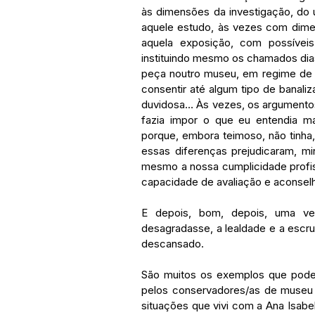
às dimensões da investigação, do us
aquele estudo, às vezes com dimen
aquela exposição, com possíveis 
instituindo mesmo os chamados dias 
peça noutro museu, em regime de d
consentir até algum tipo de banali
duvidosa… Às vezes, os argumento
fazia impor o que eu entendia ma
porque, embora teimoso, não tinha, 
essas diferenças prejudicaram, mi
mesmo a nossa cumplicidade profiss
capacidade de avaliação e aconsel
E depois, bom, depois, uma v
desagradasse, a lealdade e a esc
descansado. 
São muitos os exemplos que poder
pelos conservadores/as de museu 
situações que vivi com a Ana Isabe