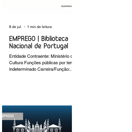
8 de jul.
1 min de leitura
EMPREGO | Biblioteca
Nacional de Portugal
Entidade Contraente: Ministério da
Cultura Funções públicas por tempo
indeterminado Carreira/Função:
Técnico Superior Caracterização do
posto de trabalho: execução de
intervenções de conservação e
restauro; restauro de encadernação
antiga e/ou corrente; realização de
acondicionamentos para as
espécies bibliográficas
intervencionadas; execução dos
programas de conservação