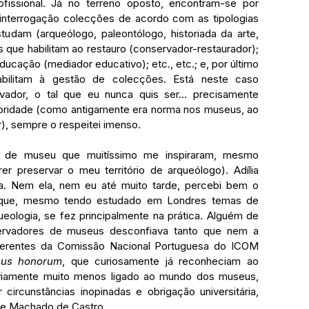
ofissional. Já no terreno oposto, encontram-se por 
 interrogação colecções de acordo com as tipologias 
tudam (arqueólogo, paleontólogo, historiada da arte, 
s que habilitam ao restauro (conservador-restaurador); 
ucação (mediador educativo); etc., etc.; e, por último 
ilitam à gestão de colecções. Está neste caso 
vador, o tal que eu nunca quis ser… precisamente 
oridade (como antigamente era norma nos museus, ao 
), sempre o respeitei imenso.
s de museu que muitíssimo me inspiraram, mesmo 
r preservar o meu território de arqueólogo). Adília 
 Nem ela, nem eu até muito tarde, percebi bem o 
m que, mesmo tendo estudado em Londres temas de 
ologia, se fez principalmente na prática. Alguém de 
rvadores de museus desconfiava tanto que nem a 
gerentes da Comissão Nacional Portuguesa do ICOM 
sus honorum
, que curiosamente já reconheciam ao 
viamente muito menos ligado ao mundo dos museus, 
ircunstâncias inopinadas e obrigação universitária, 
e Machado de Castro.