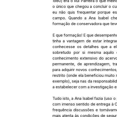
1980) era o Rui Parreira o que melho
o único que chegou a concluir o cu
eu não quis frequentar porque es
campo. Quando a Ana Isabel che
formação de conservadora que teve 
E que formação! E que desempenho!
tinha a vantagem de estar integr
conhecesse os detalhes que a el
sobretudo por si mesma aquilo
conhecimento extensivo do acervo
permanente, de aprendizagem, tra
para adquirir novos conhecimentos
restrito (onde ela beneficiou muito
exemplo), seja nas da responsabili
a estabelecer com a investigação 
Tudo isto, a Ana Isabel fazia (uso 
com imenso sentido de entrega à C
frequência discussões e tomávamo
mais atenta às condições de segur