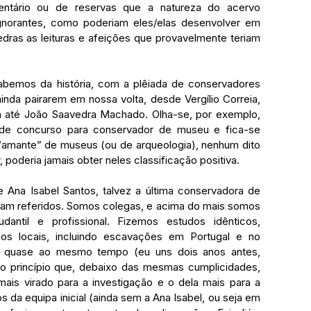
ventário ou de reservas que a natureza do acervo 
norantes, como poderiam eles/elas desenvolver em 
ras as leituras e afeições que provavelmente teriam 
abemos da história, com a plêiada de conservadores 
da pairarem em nossa volta, desde Vergílio Correia, 
ita até João Saavedra Machado. Olha-se, por exemplo, 
de concurso para conservador de museu e fica-se 
“amante” de museus (ou de arqueologia), nenhum dito 
poderia jamais obter neles classificação positiva. 
 Ana Isabel Santos, talvez a última conservadora de 
cam referidos. Somos colegas, e acima do mais somos 
antil e profissional. Fizemos estudos idênticos, 
s locais, incluindo escavações em Portugal e no 
A quase ao mesmo tempo (eu uns dois anos antes, 
princípio que, debaixo das mesmas cumplicidades, 
ais virado para a investigação e o dela mais para a 
 da equipa inicial (ainda sem a Ana Isabel, ou seja em 