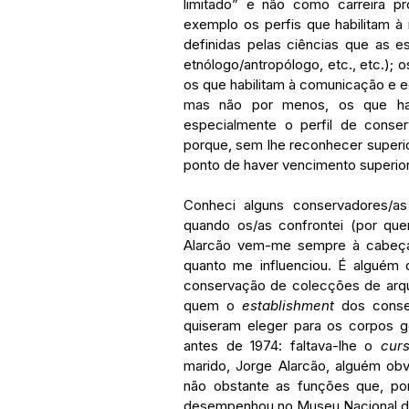
limitado” e não como carreira pr
exemplo os perfis que habilitam à
definidas pelas ciências que as es
etnólogo/antropólogo, etc., etc.); o
os que habilitam à comunicação e ed
mas não por menos, os que hab
especialmente o perfil de conser
porque, sem lhe reconhecer superi
ponto de haver vencimento superior
Conheci alguns conservadores/a
quando os/as confrontei (por quere
Alarcão vem-me sempre à cabeça.
quanto me influenciou. É algué
conservação de colecções de arque
quem o 
establishment
 dos conse
quiseram eleger para os corpos 
antes de 1974: faltava-lhe o 
cur
marido, Jorge Alarcão, alguém ob
não obstante as funções que, por c
desempenhou no Museu Nacional d