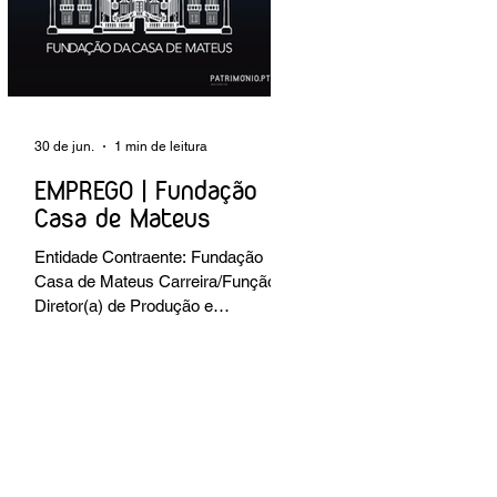
preventiva; produção de fichas de
tratamento e registo fotográfico das
intervenções; apoio a exposições i
30 de jun.
1 min de leitura
EMPREGO | Fundação
Casa de Mateus
Entidade Contraente: Fundação
Casa de Mateus Carreira/Função:
Diretor(a) de Produção e
Operações Culturais
Caracterização do posto de
trabalho: planear, coordenar e
executar a programação cultural e
institucional da Fundação,
assegurando a gestão operacional
das equipas, recursos e logística