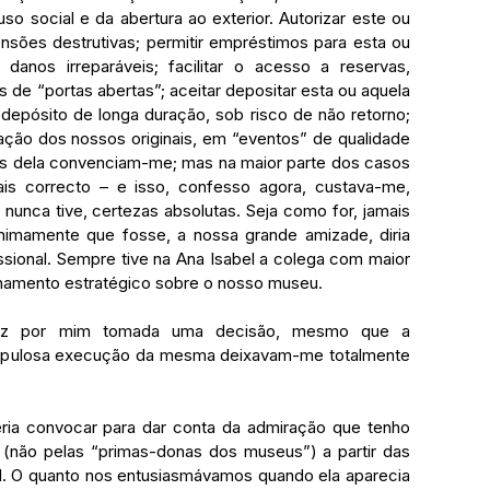
o social e da abertura ao exterior. Autorizar este ou 
sões destrutivas; permitir empréstimos para esta ou 
danos irreparáveis; facilitar o acesso a reservas, 
de “portas abertas”; aceitar depositar esta ou aquela 
epósito de longa duração, sob risco de não retorno; 
zação dos nossos originais, em “eventos” de qualidade 
s dela convenciam-me; mas na maior parte dos casos 
is correcto – e isso, confesso agora, custava-me, 
nunca tive, certezas absolutas. Seja como for, jamais 
nimamente que fosse, a nossa grande amizade, diria 
ional. Sempre tive na Ana Isabel a colega com maior 
hamento estratégico sobre o nosso museu.
ez por mim tomada uma decisão, mesmo que a 
rupulosa execução da mesma deixavam-me totalmente 
ia convocar para dar conta da admiração que tenho 
(não pelas “primas-donas dos museus”) a partir das 
l. O quanto nos entusiasmávamos quando ela aparecia 