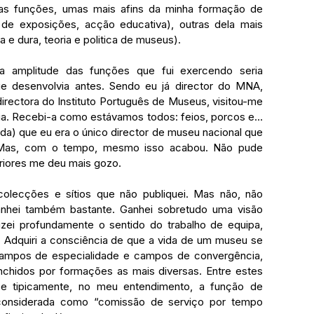
utras funções, umas mais afins da minha formação de 
de exposições, acção educativa), outras dela mais 
 e dura, teoria e politica de museus). 
 amplitude das funções que fui exercendo seria 
e desenvolvia antes. Sendo eu já director do MNA, 
directora do Instituto Português de Museus, visitou-me 
ia. Recebi-a como estávamos todos: feios, porcos e… 
a) que eu era o único director de museu nacional que 
. Mas, com o tempo, mesmo isso acabou. Não pude 
riores me deu mais gozo. 
lecções e sítios que não publiquei. Mas não, não 
ganhei também bastante. Ganhei sobretudo uma visão 
rizei profundamente o sentido do trabalho de equipa, 
 Adquiri a consciência de que a vida de um museu se 
ampos de especialidade e campos de convergência, 
chidos por formações as mais diversas. Entre estes 
e tipicamente, no meu entendimento, a função de 
considerada como “comissão de serviço por tempo 