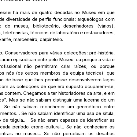
ressei há mais de quatro décadas no Museu em que 
nde diversidade de perfis funcionais: arqueólogos com 
do museu, bibliotecário, desenhadores (vários), 
, telefonistas, técnicos de laboratório e restauradores, 
arife, marceneiro, carpinteiro.
 Conservadores para várias colecções: pré-história, 
ssaram episodicamente pelo Museu, ou porque a vida e 
fissional não permitiram criar raízes, ou porque 
ámos nós (os outros membros da equipa técnica), que 
o de base que lhes permitisse desenvolverem laços 
com as colecções de que era suposto ocuparem-se, 
 contem. Chegámos a ter historiadores da arte, e em 
s”. Mas se não sabiam distinguir uma lucerna de um 
 Se não sabiam reconhecer um geométrico entre 
gmentos… Se não sabiam identificar uma asa de sítula, 
 de tégula…  Se não eram capazes de identificar as 
 cada período crono-cultural... Se não conheciam os 
centrais no museu… Se não percebiam os desafios 