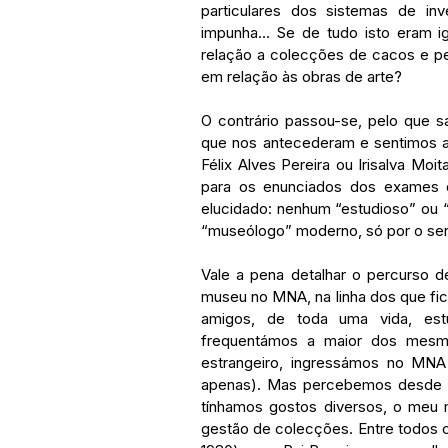
particulares dos sistemas de in
impunha… Se de tudo isto eram ig
relação a colecções de cacos e ped
em relação às obras de arte?
O contrário passou-se, pelo que s
que nos antecederam e sentimos ain
Félix Alves Pereira ou Irisalva Mo
para os enunciados dos exames 
elucidado: nenhum “estudioso” ou 
“museólogo” moderno, só por o ser, 
Vale a pena detalhar o percurso de
museu no MNA, na linha dos que fi
amigos, de toda uma vida, estud
frequentámos a maior dos mesmo
estrangeiro, ingressámos no MN
apenas). Mas percebemos desde o 
tínhamos gostos diversos, o meu m
gestão de colecções. Entre todos os