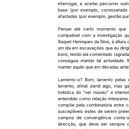
interrogar, e aceitei percorrer o
base (por exemplo, comissariado 
afastadas (por exemplo, gestão pura
Pensei até certo momento que a
compatível com a investigação qu
Raquel Henriques da Silva, à altura 
um dia em escavações que eu dirig
bons, tendo ela comentado (agradad
conseguia manter tal actividade
manter aquilo que em décadas ante
Lamento-o? Bom, lamento pelas co
lamento, afinal: perdi algo, mas 
holística do “ser museu” e interio
entendido como relação interpares.
compõe pela combinatória entre c
susceptíveis estes de serem preen
campos de convergência conta-s
direcção, que deve ser sempre 