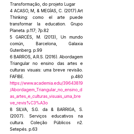
Transformação, do projeto Lugar
4 ACASO, M, & MEGÍAS, C. (2017).Art 
Thinking: como el arte puede 
transformar la education. Grupo 
Planeta. p.117; 7p.82
5 GARCÉS, M. (2013), Un mundo 
común, Barcelona, Galaxia 
Gutenberg. p.99
6 BARROS, A.R.S. (2016). Abordagem 
Triangular no ensino das artes e 
culturas visuais: uma breve revisão. 
FAFIBE.  p.480 
https://www.academia.edu/39643819
/Abordagem_Triangular_no_ensino_d
as_artes_e_culturas_visuais_uma_bre
ve_revis%C3%A3o
8 SILVA, S.G. da & BARRIGA, S. 
(2007). Serviços educativos na 
cultura. Coleção Públicos n2. 
Setepés. p.63