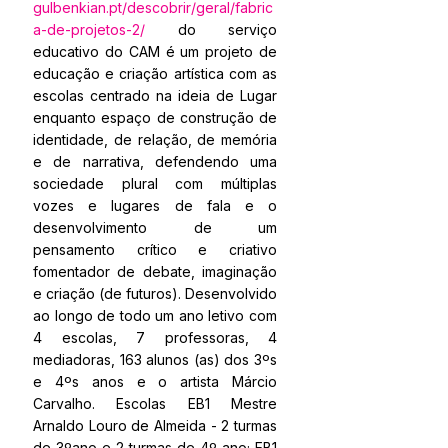
gulbenkian.pt/descobrir/geral/fabric
a-de-projetos-2/
 do serviço 
educativo do CAM é um projeto de 
educação e criação artística com as 
escolas centrado na ideia de Lugar 
enquanto espaço de construção de 
identidade, de relação, de memória 
e de narrativa, defendendo uma 
sociedade plural com múltiplas 
vozes e lugares de fala e o 
desenvolvimento de um 
pensamento crítico e criativo 
fomentador de debate, imaginação 
e criação (de futuros). Desenvolvido 
ao longo de todo um ano letivo com 
4 escolas, 7 professoras, 4 
mediadoras, 163 alunos (as) dos 3ºs 
e 4ºs anos e o artista Márcio 
Carvalho. Escolas EB1 Mestre 
Arnaldo Louro de Almeida - 2 turmas 
de 3ºano e 2 turmas de 4º ano; EB1 