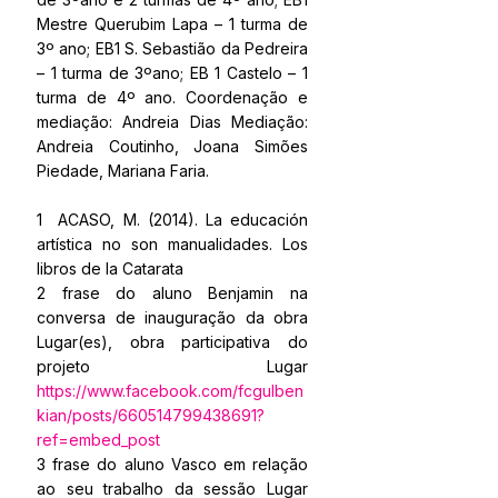
Mestre Querubim Lapa – 1 turma de 
3º ano; EB1 S. Sebastião da Pedreira 
– 1 turma de 3ºano; EB 1 Castelo – 1 
turma de 4º ano. Coordenação e 
mediação: Andreia Dias Mediação: 
Andreia Coutinho, Joana Simões 
Piedade, Mariana Faria.
1  ACASO, M. (2014). La educación 
artística no son manualidades. Los 
libros de la Catarata
2 frase do aluno Benjamin na 
conversa de inauguração da obra 
Lugar(es), obra participativa do 
projeto Lugar  
https://www.facebook.com/fcgulben
kian/posts/660514799438691?
ref=embed_post
3 frase do aluno Vasco em relação 
ao seu trabalho da sessão Lugar 