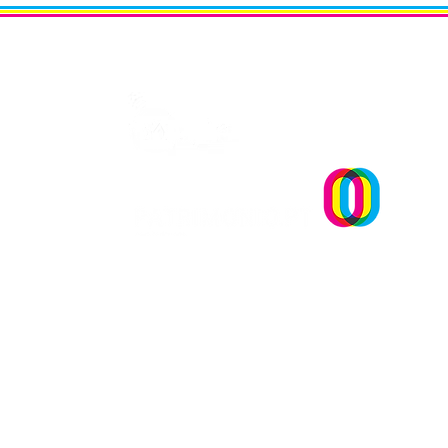
Um projecto
OPINIÃO | "Museu sementei
uma reflexão sobre plantar
sonhos" Andreia Dias