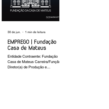
preventiva; produção de fichas de
tratamento e registo fotográfico das
intervenções; apoio a exposições i
30 de jun.
1 min de leitura
EMPREGO | Fundação
Casa de Mateus
Entidade Contraente: Fundação
Casa de Mateus Carreira/Função:
Diretor(a) de Produção e
Operações Culturais
Caracterização do posto de
trabalho: planear, coordenar e
executar a programação cultural e
institucional da Fundação,
assegurando a gestão operacional
das equipas, recursos e logística