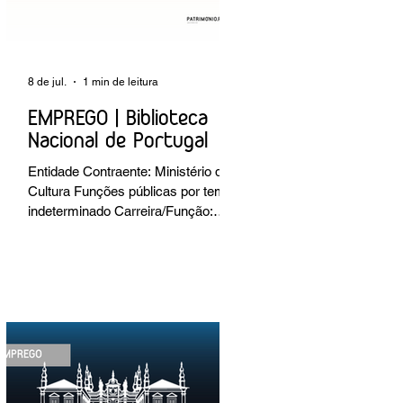
8 de jul.
1 min de leitura
EMPREGO | Biblioteca
Nacional de Portugal
Entidade Contraente: Ministério da
Cultura Funções públicas por tempo
indeterminado Carreira/Função:
Técnico Superior Caracterização do
posto de trabalho: execução de
intervenções de conservação e
restauro; restauro de encadernação
antiga e/ou corrente; realização de
acondicionamentos para as
espécies bibliográficas
intervencionadas; execução dos
programas de conservação