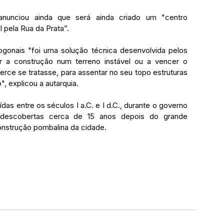
nunciou ainda que será ainda criado um "centro 
 pela Rua da Prata”. 
togonais "foi uma solução técnica desenvolvida pelos 
r a construção num terreno instável ou a vencer o 
rce se tratasse, para assentar no seu topo estruturas 
 explicou a autarquia.
as entre os séculos I a.C. e I d.C., durante o governo 
descobertas cerca de 15 anos depois do grande 
onstrução pombalina da cidade.