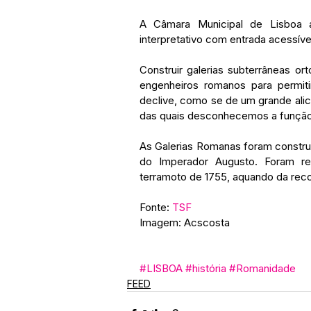
A Câmara Municipal de Lisboa a
interpretativo com entrada acessível
Construir galerias subterrâneas or
engenheiros romanos para permiti
declive, como se de um grande alice
das quais desconhecemos a função",
As Galerias Romanas foram construíd
do Imperador Augusto. Foram re
terramoto de 1755, aquando da rec
Fonte: 
TSF
Imagem: Acscosta
#LISBOA
#história
#Romanidade
FEED