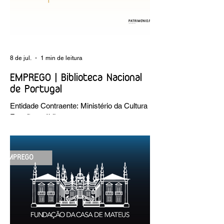
8 de jul.
1 min de leitura
EMPREGO | Biblioteca Nacional
de Portugal
Entidade Contraente: Ministério da Cultura
Funções públicas por tempo
indeterminado Carreira/Função: Técnico
Superior Caracterização do posto de
trabalho: execução de intervenções de
conservação e restauro; restauro de
encadernação antiga e/ou corrente;
realização de acondicionamentos para as
espécies bibliográficas intervencionadas;
execução dos programas de conservação
preventiva; produção de fichas de