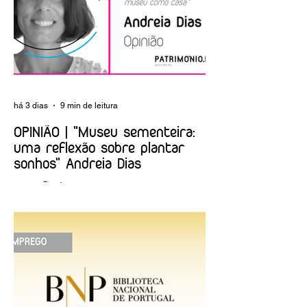
Museus e Noite
Europeia dos
Museus
há 3 dias
9 min de leitura
OPINIÃO | "Museu sementeira:
uma reflexão sobre plantar
sonhos" Andreia Dias
OPINIÃO | "Museu sementeira: uma
reflexão sobre plantar sonhos" Andreia
Dias