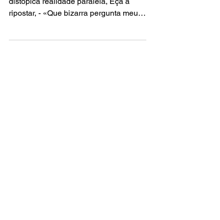
Num calor de ananases, e numa outra
distópica realidade paralela, Eça a
ripostar, - «Que bizarra pergunta meu
caro. Lhe digo que...