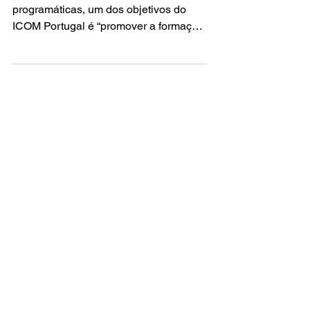
Torres
No cumprimento das suas linhas
programáticas, um dos objetivos do
ICOM Portugal é “promover a formação
profissional dos seus membros”. O...