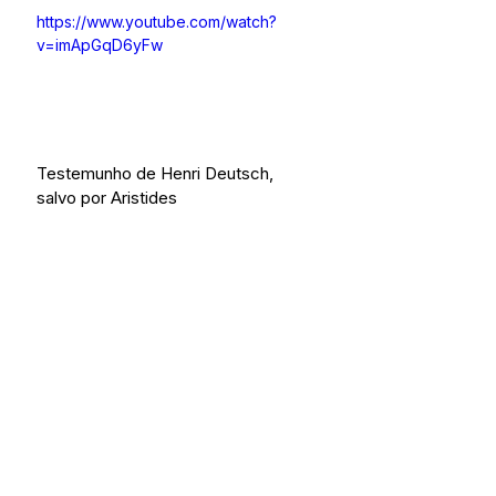
https://www.youtube.com/watch?
v=imApGqD6yFw
Testemunho de Henri Deutsch, 
salvo por Aristides
https://www.youtube.com/watch?
v=bwwi9cd5kJw
#CINEMA
#PATRIMÓNIO