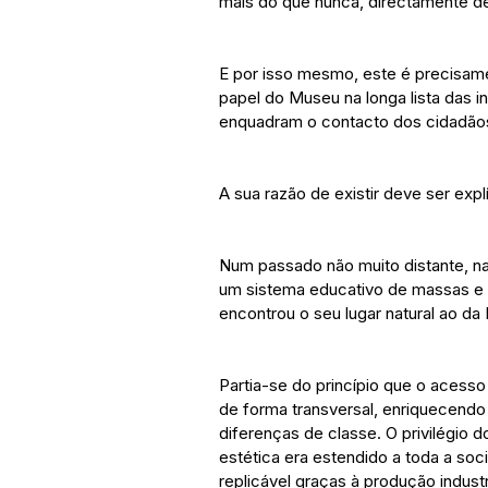
mais do que nunca, directamente d
E por isso mesmo, este é precisame
papel do Museu na longa lista das in
enquadram o contacto dos cidadãos
A sua razão de existir deve ser explí
Num passado não muito distante, na
um sistema educativo de massas e p
encontrou o seu lugar natural ao da
Partia-se do princípio que o acesso 
de forma transversal, enriquecendo 
diferenças de classe. O privilégio
estética era estendido a toda a s
replicável graças à produção industri