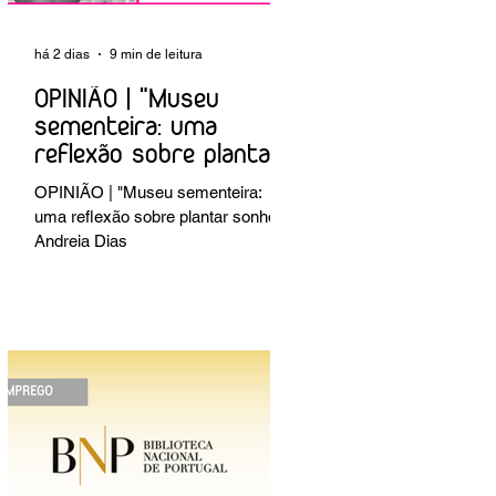
há 2 dias
9 min de leitura
OPINIÃO | "Museu
sementeira: uma
reflexão sobre plantar
sonhos" Andreia Dias
OPINIÃO | "Museu sementeira:
uma reflexão sobre plantar sonhos"
Andreia Dias