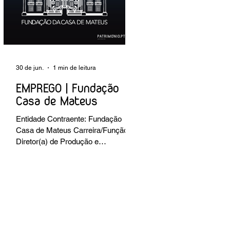
preventiva; produção de fichas de
tratamento e registo fotográfico das
intervenções; apoio a exposições i
30 de jun.
1 min de leitura
EMPREGO | Fundação
Casa de Mateus
Entidade Contraente: Fundação
Casa de Mateus Carreira/Função:
Diretor(a) de Produção e
Operações Culturais
Caracterização do posto de
trabalho: planear, coordenar e
executar a programação cultural e
institucional da Fundação,
assegurando a gestão operacional
das equipas, recursos e logística