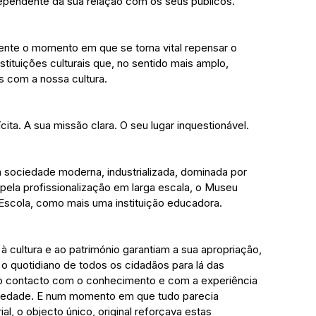
ependente da sua relação com os seus públicos.
nte o momento em que se torna vital repensar o 
stituições culturais que, no sentido mais amplo, 
 com a nossa cultura.
cita. A sua missão clara. O seu lugar inquestionável.
 sociedade moderna, industrializada, dominada por 
ela profissionalização em larga escala, o Museu 
 Escola, como mais uma instituição educadora.
à cultura e ao património garantiam a sua apropriação, 
o quotidiano de todos os cidadãos para lá das 
 do contacto com o conhecimento e com a experiência 
ociedade. E num momento em que tudo parecia 
al, o objecto único, original reforçava estas 