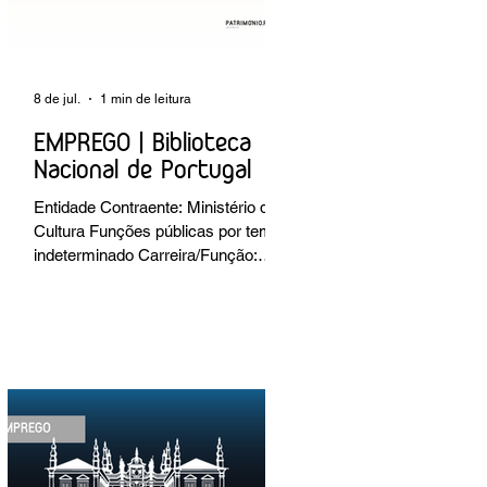
8 de jul.
1 min de leitura
EMPREGO | Biblioteca
Nacional de Portugal
Entidade Contraente: Ministério da
Cultura Funções públicas por tempo
indeterminado Carreira/Função:
Técnico Superior Caracterização do
posto de trabalho: execução de
intervenções de conservação e
restauro; restauro de encadernação
antiga e/ou corrente; realização de
acondicionamentos para as
espécies bibliográficas
intervencionadas; execução dos
programas de conservação