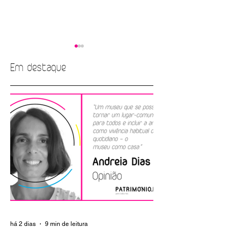
Em destaque
OPINIÃO | "O Dia
OPINIÃO | "
Internacional dos
(des)RESPEITO
Museus, em temp
INTERGERACIONAL"
de aquinhoamento
Lino Tavares Dias
Luís Raposo
há 2 dias
9 min de leitura