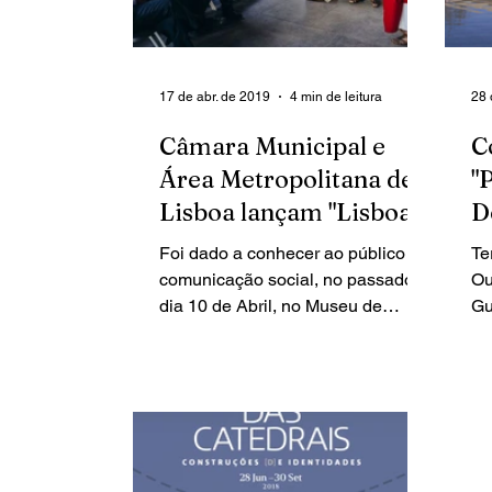
17 de abr. de 2019
4 min de leitura
28 
Câmara Municipal e
C
Área Metropolitana de
"
Lisboa lançam "Lisboa
D
Romana - Felicitas Iulia
F
Foi dado a conhecer ao público e à
Te
Olisipo
G
comunicação social, no passado
Ou
dia 10 de Abril, no Museu de
Gu
Lisboa – Teatro Romano, o
Co
projecto Lisboa...
De