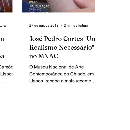
tura
27 de jun. de 2018
2 min de leitura
Um
José Pedro Cortes "Um
Realismo Necessário"
oa
no MNAC
 Camões,
O Museu Nacional de Arte
Lisboa,
Contemporânea do Chiado, em
o
Lisboa, recebe a mais recente
A, com
exposição individual do artista
José Pedro Cortes "Um...