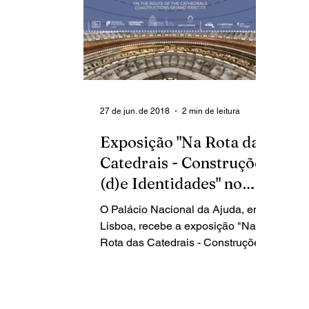
27 de jun. de 2018
2 min de leitura
Exposição "Na Rota das
Catedrais - Construções
(d)e Identidades" no
Palácio Nacional da Aj
O Palácio Nacional da Ajuda, em
Lisboa, recebe a exposição "Na
Rota das Catedrais - Construções
(d)e Identidades", inaugurada
ontem, dia...