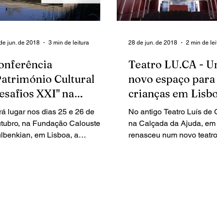
de jun. de 2018
3 min de leitura
28 de jun. de 2018
2 min de lei
onferência
Teatro LU.CA - 
Património Cultural
novo espaço para
esafios XXI" na
crianças em Lisb
undação Calouste
rá lugar nos dias 25 e 26 de
No antigo Teatro Luís de
ulbenkian
tubro, na Fundação Calouste
na Calçada da Ajuda, em 
lbenkian, em Lisboa, a
renasceu num novo teatr
nferência "Património Cultural –
municipal, o Teatro LU.C
safios XXI",...
uma programação...