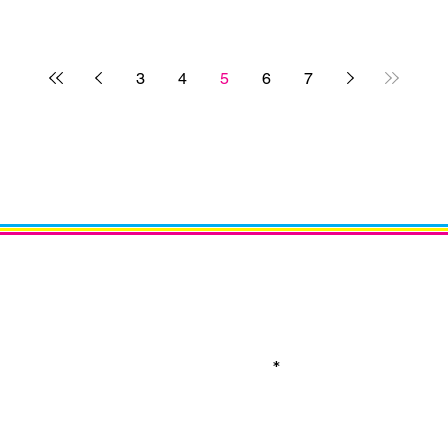
3
4
5
6
7
Receba notícias em di
Assine a nossa newsle
Email