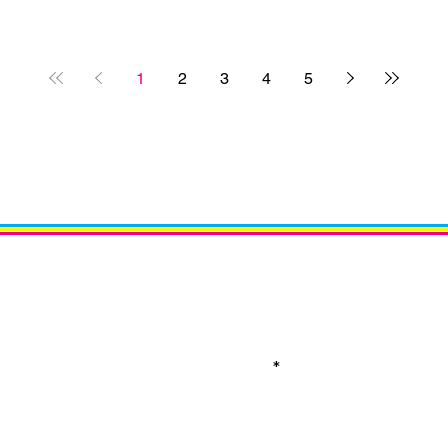
1
2
3
4
5
Receba notícias em di
Assine a nossa newsle
Email