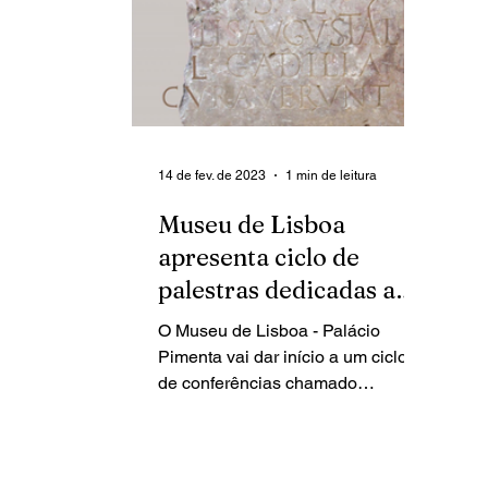
14 de fev. de 2023
1 min de leitura
Museu de Lisboa
apresenta ciclo de
palestras dedicadas a
epigrafia latina
O Museu de Lisboa - Palácio
Pimenta vai dar início a um ciclo
de conferências chamado
"Memórias Gravadas na Pedra". O
evento consiste na...