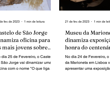
de fev. de 2023
1 min de leitura
21 de fev. de 2023
1 min de lei
astelo de São Jorge
Museu da Marion
inamiza oficina para
dinamiza exposi
s mais jovens sobre
honra do centená
rgamassas
primeiro filme de
 dia 25 de Fevereiro, o Castelo
No dia 24 de Fevereiro, 
animação portug
 São Jorge vai dinamizar uma
da Marioneta em Lisboa v
icina com o nome "O que liga as
apresentar uma exposiçã
dras do Castelo?". A oficina
dedicada à animação por
...
A exposição tem vista...