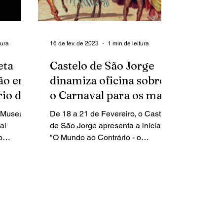
tura
16 de fev. de 2023
1 min de leitura
eta
Castelo de São Jorge
ção em
dinamiza oficina sobre
rio do
o Carnaval para os mais
novos
o Museu
De 18 a 21 de Fevereiro, o Castelo
uês
ai
de São Jorge apresenta a iniciativa
o
"O Mundo ao Contrário - o
tuguesa.
Carnaval na Idade Média", onde
os...