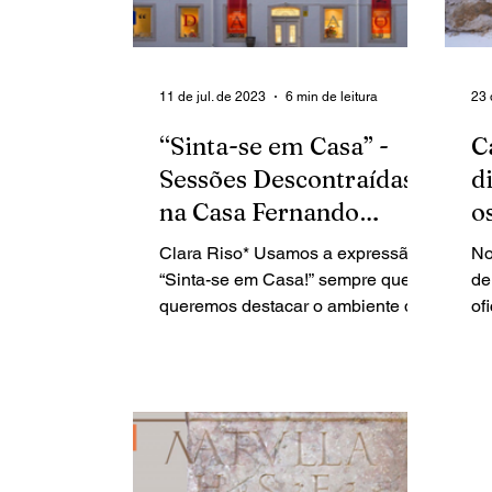
11 de jul. de 2023
6 min de leitura
23 
“Sinta-se em Casa” -
C
Sessões Descontraídas
d
na Casa Fernando
o
Pessoa
a
Clara Riso* Usamos a expressão
No
“Sinta-se em Casa!” sempre que
de
queremos destacar o ambiente de
of
hospitalidade que desejamos
pe
proporcionar a...
tem