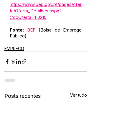
https://www.bep.gov.pt/pages/ofer
ta/Oferta_Detalhes.aspx?
CodOferta=110210
Fonte:
B
EP
 (Bolsa de Emprego 
Público)
EMPREGO
Ver tudo
Posts recentes