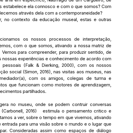
s estabelece ela connosco e com o que somos? Com 
lecemos através dela com a contemporaneidade? 
, no contexto da educação museal, estas e outras 
ionamos os nossos processos de interpretação, 
emos, com o que somos, ativando
a nossa matriz de 
Vemos para compreender, para produzir sentido, de 
s nossas experiências e conhecimento de acordo com 
 pessoais (Falk & Dierking, 2000), com os nossos 
ão social (Simon, 2016), nas visitas aos museus, nas 
mediador(a), com os amigos, colegas de turma e 
entos que funcionam como motores de aprendizagem, 
ecimentos partilhados.
gera no museu, onde se podem contruir conversas 
s (Carbonell, 2016)   estimula o pensamento critico e 
estamos a ver, sobre o tempo em que vivemos, ativando 
 entrada para uma visão sobre o mundo e o lugar que 
ar. Consideradas assim como espaços de diálogo 