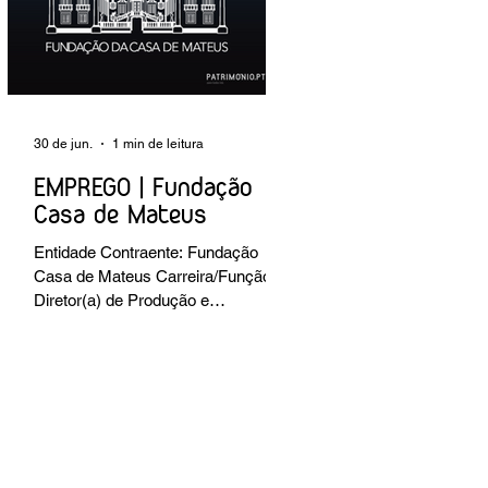
preventiva; produção de fichas de
tratamento e registo fotográfico das
intervenções; apoio a exposições i
30 de jun.
1 min de leitura
EMPREGO | Fundação
Casa de Mateus
Entidade Contraente: Fundação
Casa de Mateus Carreira/Função:
Diretor(a) de Produção e
Operações Culturais
Caracterização do posto de
trabalho: planear, coordenar e
executar a programação cultural e
institucional da Fundação,
assegurando a gestão operacional
das equipas, recursos e logística