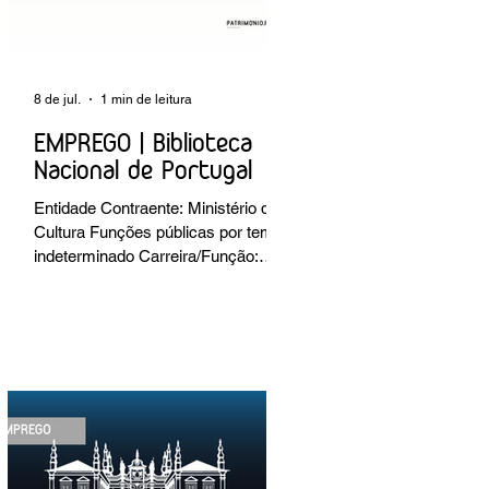
8 de jul.
1 min de leitura
EMPREGO | Biblioteca
Nacional de Portugal
Entidade Contraente: Ministério da
Cultura Funções públicas por tempo
indeterminado Carreira/Função:
Técnico Superior Caracterização do
posto de trabalho: execução de
intervenções de conservação e
restauro; restauro de encadernação
antiga e/ou corrente; realização de
acondicionamentos para as
espécies bibliográficas
intervencionadas; execução dos
programas de conservação