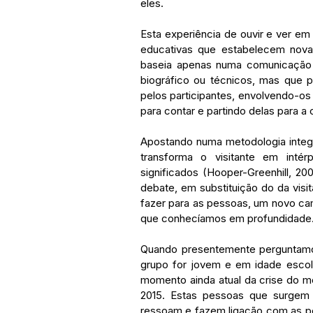
eles.
Esta experiência de ouvir e ver em 
educativas que estabelecem nova
baseia apenas numa comunicação u
biográfico ou técnicos, mas que 
pelos participantes, envolvendo-os 
para contar e partindo delas para a
Apostando numa metodologia integra
transforma o visitante em inté
significados (Hooper-Greenhill, 
debate, em substituição do da vis
fazer para as pessoas, um novo ca
que conhecíamos em profundidade
Quando presentemente perguntamos
grupo for jovem e em idade escol
momento ainda atual da crise do med
2015. Estas pessoas que surgem n
ressoam e fazem ligação com as p