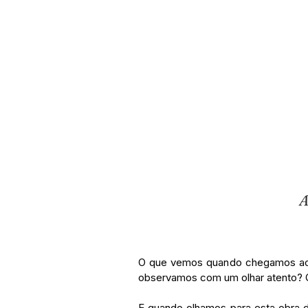
A
O que vemos quando chegamos ao p
observamos com um olhar atento? Q
E quando olhamos para esta obra d