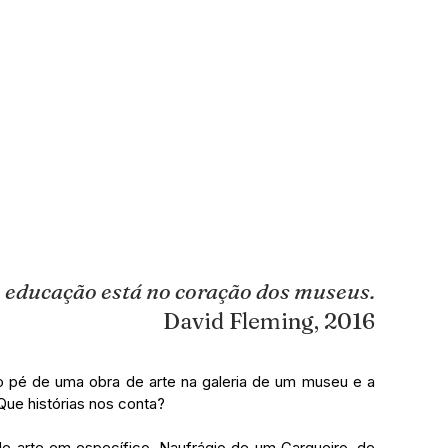
 educação está no coração dos museus.
David Fleming, 2016
é de uma obra de arte na galeria de um museu e a 
ue histórias nos conta? 
e arte em específico, Naufrágio de um Cargueiro, de 