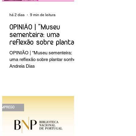
há 2 dias
9 min de leitura
OPINIÃO | "Museu
sementeira: uma
reflexão sobre plantar
sonhos" Andreia Dias
OPINIÃO | "Museu sementeira:
uma reflexão sobre plantar sonhos"
Andreia Dias