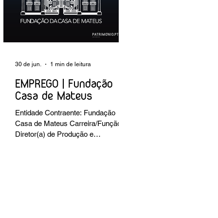
preventiva; produção de fichas de
tratamento e registo fotográfico das
intervenções; apoio a exposições i
30 de jun.
1 min de leitura
EMPREGO | Fundação
Casa de Mateus
Entidade Contraente: Fundação
Casa de Mateus Carreira/Função:
Diretor(a) de Produção e
Operações Culturais
Caracterização do posto de
trabalho: planear, coordenar e
executar a programação cultural e
institucional da Fundação,
assegurando a gestão operacional
das equipas, recursos e logística