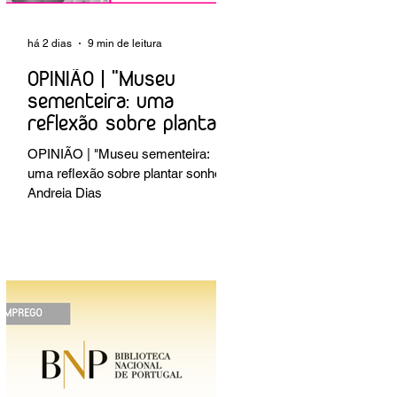
há 2 dias
9 min de leitura
OPINIÃO | "Museu
sementeira: uma
reflexão sobre plantar
sonhos" Andreia Dias
OPINIÃO | "Museu sementeira:
uma reflexão sobre plantar sonhos"
Andreia Dias