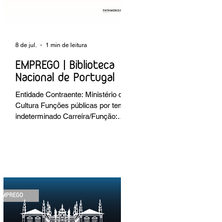
8 de jul.
1 min de leitura
EMPREGO | Biblioteca
Nacional de Portugal
Entidade Contraente: Ministério da
Cultura Funções públicas por tempo
indeterminado Carreira/Função:
Técnico Superior Caracterização do
posto de trabalho: execução de
intervenções de conservação e
restauro; restauro de encadernação
antiga e/ou corrente; realização de
acondicionamentos para as
espécies bibliográficas
intervencionadas; execução dos
programas de conservação