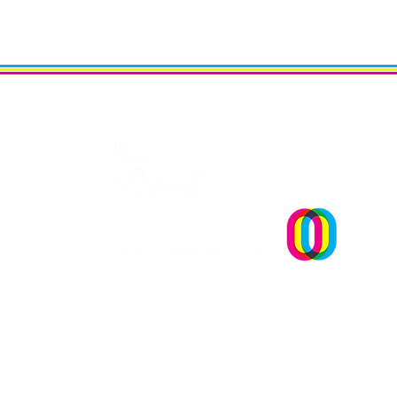
Um projecto
Debate “Os próximos anos 
Património em Portugal”