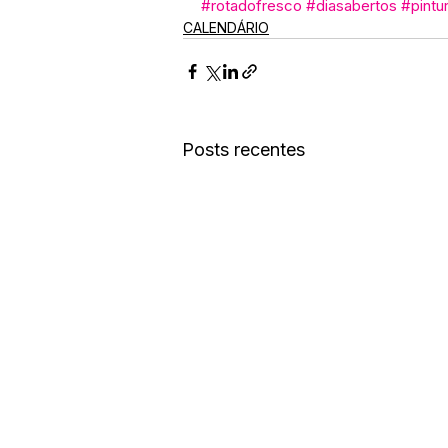
#rotadofresco
#diasabertos
#pintu
CALENDÁRIO
Posts recentes