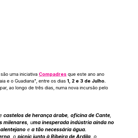
 são uma iniciativa 
Compadres
que este ano ano 
ia e o Guadiana", entre os dias 
1, 2 e 3 de Julho
. 
par, ao longo de três dias, numa nova incursão pelo 
e 
castelos de herança árabe
, 
oficina de Cante
, 
is milenares
, u
ma inesperada indústria ainda no 
alentejano
 e 
a tão necessária água
. 
erna
, o 
picnic junto à Ribeira de Ardila
, o 