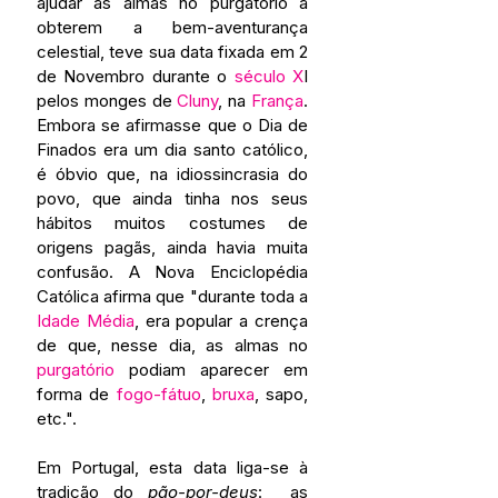
ajudar as almas no purgatório a 
obterem a bem-aventurança 
celestial, teve sua data fixada em 2 
de Novembro durante o 
século X
I 
pelos monges de 
Cluny
, na 
França
. 
Embora se afirmasse que o Dia de 
Finados era um dia santo católico, 
é óbvio que, na idiossincrasia do 
povo, que ainda tinha nos seus 
hábitos muitos costumes de 
origens pagãs, ainda havia muita 
confusão. A Nova Enciclopédia 
Católica afirma que "durante toda a 
Idade Média
, era popular a crença 
de que, nesse dia, as almas no 
purgatório
 podiam aparecer em 
forma de 
fogo-fátuo
, 
bruxa
, sapo, 
etc.".
Em Portugal, esta data liga-se à 
tradição do 
pão-por-deus
:  as 