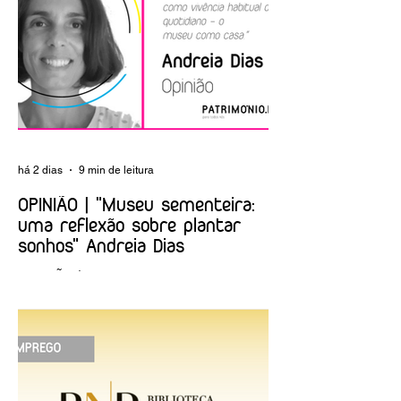
livro «A construção
celebra Dia
do Algarve»
Internacional dos
Museus e Noite
Europeia dos
Museus
há 2 dias
9 min de leitura
OPINIÃO | "Museu sementeira:
uma reflexão sobre plantar
sonhos" Andreia Dias
OPINIÃO | "Museu sementeira: uma
reflexão sobre plantar sonhos" Andreia
Dias