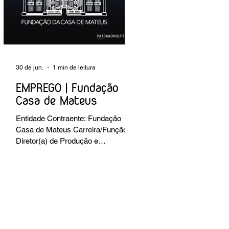
preventiva; produção de fichas de
tratamento e registo fotográfico das
intervenções; apoio a exposições i
30 de jun.
1 min de leitura
EMPREGO | Fundação
Casa de Mateus
Entidade Contraente: Fundação
Casa de Mateus Carreira/Função:
Diretor(a) de Produção e
Operações Culturais
Caracterização do posto de
trabalho: planear, coordenar e
executar a programação cultural e
institucional da Fundação,
assegurando a gestão operacional
das equipas, recursos e logística