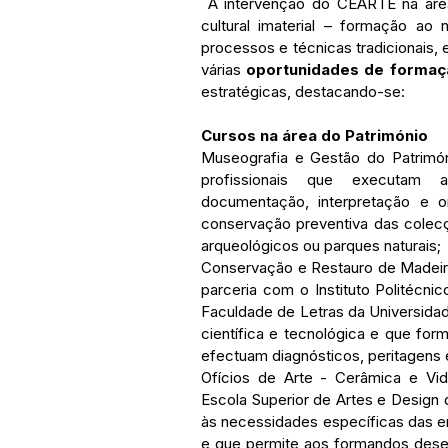
 A intervenção do CEARTE na área do Património está sobretudo ligada ao património 
cultural imaterial – formação ao
processos e técnicas tradicionais, e
várias 
oportunidades de formaçã
estratégicas, destacando-se:
Cursos na área do Património
Museografia e Gestão do Patrimón
profissionais que executam a
documentação, interpretação e 
conservação preventiva das colecç
arqueológicos ou parques naturais; 
Conservação e Restauro de Madeira 
parceria com o Instituto Politécni
Faculdade de Letras da Universida
científica e tecnológica e que for
efectuam diagnósticos, peritagens 
Ofícios de Arte - Cerâmica e Vid
Escola Superior de Artes e Design 
às necessidades específicas das em
e que permite aos formandos desem