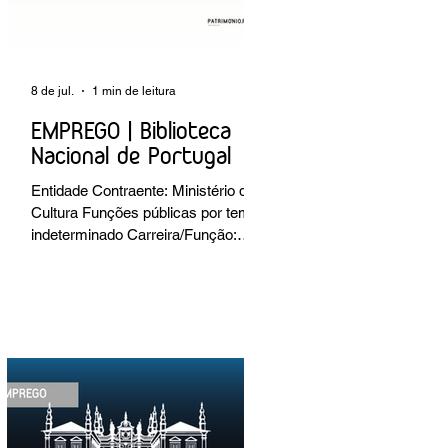
8 de jul.
1 min de leitura
EMPREGO | Biblioteca
Nacional de Portugal
Entidade Contraente: Ministério da
Cultura Funções públicas por tempo
indeterminado Carreira/Função:
Técnico Superior Caracterização do
posto de trabalho: execução de
intervenções de conservação e
restauro; restauro de encadernação
antiga e/ou corrente; realização de
acondicionamentos para as
espécies bibliográficas
intervencionadas; execução dos
programas de conservação