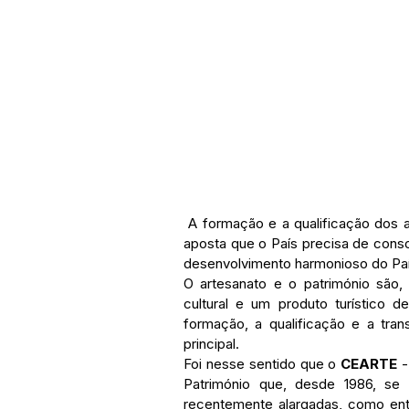
 A formação e a qualificação dos artesãos, artífices e técnicos para o património é uma 
aposta que o País precisa de consol
desenvolvimento harmonioso do Paí
O artesanato e o património são,
cultural e um produto turístico d
formação, a qualificação e a tr
principal.
Foi nesse sentido que o 
CEARTE 
-
Património que, desde 1986, se d
recentemente alargadas, como ent