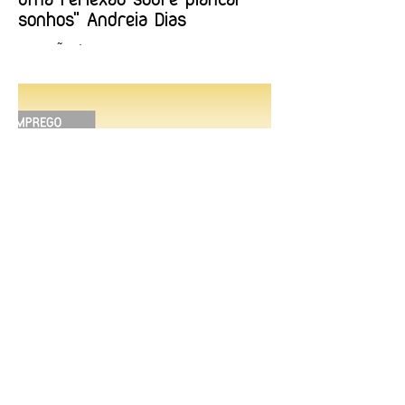
uma reflexão sobre plantar
sonhos" Andreia Dias
OPINIÃO | "Museu sementeira: uma
reflexão sobre plantar sonhos" Andreia
Dias
8 de jul.
1 min de leitura
EMPREGO | Biblioteca Nacional
de Portugal
Entidade Contraente: Ministério da Cultura