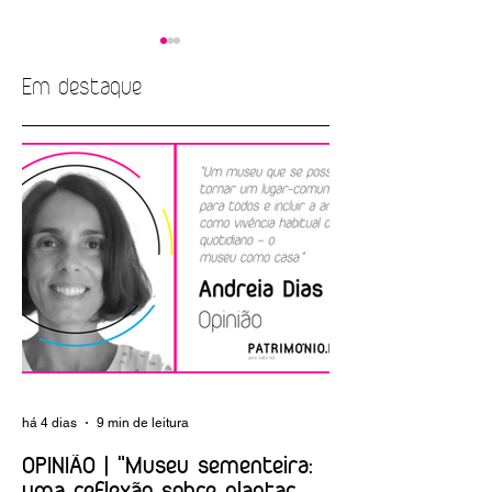
Em destaque
EMPREGO |
ARTIGO | A nova
Biblioteca Nacional
Albuquerque
de Portugal
Foundation
há 4 dias
9 min de leitura
OPINIÃO | "Museu sementeira: