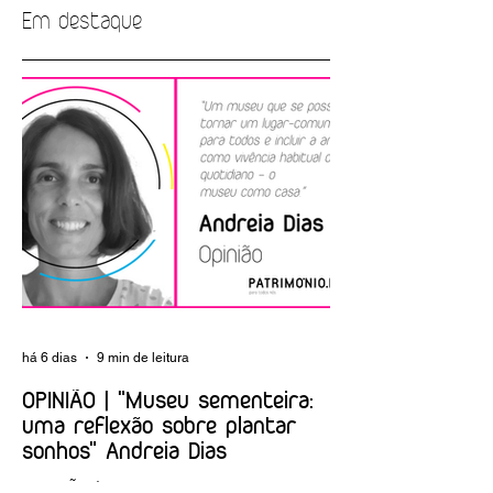
Em destaque
EMPREGO |
ARTIGO | A nova
Biblioteca Nacional
Albuquerque
de Portugal
Foundation
há 6 dias
9 min de leitura
OPINIÃO | "Museu sementeira:
uma reflexão sobre plantar
sonhos" Andreia Dias
OPINIÃO | "Museu sementeira: uma