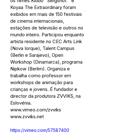
os filmes Kiddo ‘’Slingshot’’  e 
Koyaa The Extraordinary foram 
exibidos em mais de 150 festivais 
de cinema internacionais, 
estações de televisão e outros no 
mundo inteiro. Participou enquanto 
artista residente no CEC Arts Link 
(Nova Iorque), Talent Campus 
(Berlin e Sarajevo), Open 
Workshop (Dinamarca), programa 
Nipkow (Berlim). Organiza e 
trabalha como professor em 
workshops de animação para 
crianças e jovens. É fundador e 
director da produtora ZVVIKS, na 
Eslovénia.
www.vimeo.com/zvviks
www.zvviks.net
https://vimeo.com/57587400