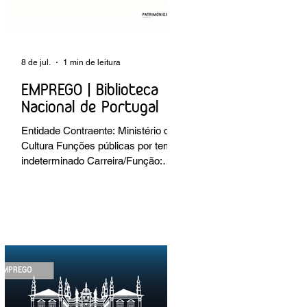
8 de jul.
1 min de leitura
EMPREGO | Biblioteca
Nacional de Portugal
Entidade Contraente: Ministério da
Cultura Funções públicas por tempo
indeterminado Carreira/Função:
Técnico Superior Caracterização do
posto de trabalho: execução de
intervenções de conservação e
restauro; restauro de encadernação
antiga e/ou corrente; realização de
acondicionamentos para as
espécies bibliográficas
intervencionadas; execução dos
programas de conservação