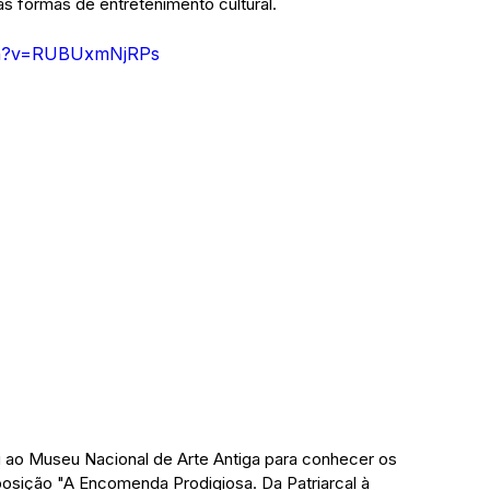
s formas de entretenimento cultural.
ch?v=RUBUxmNjRPs
foi ao Museu Nacional de Arte Antiga para conhecer os 
sição "A Encomenda Prodigiosa. Da Patriarcal à 