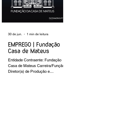
preventiva; produção de fichas de
tratamento e registo fotográfico das
intervenções; apoio a exposições i
30 de jun.
1 min de leitura
EMPREGO | Fundação
Casa de Mateus
Entidade Contraente: Fundação
Casa de Mateus Carreira/Função:
Diretor(a) de Produção e
Operações Culturais
Caracterização do posto de
trabalho: planear, coordenar e
executar a programação cultural e
institucional da Fundação,
assegurando a gestão operacional
das equipas, recursos e logística