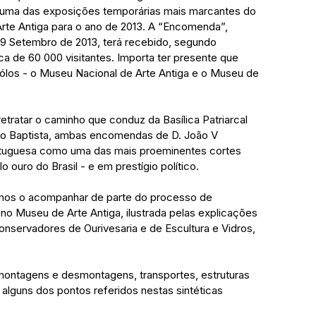
– uma das exposições temporárias mais marcantes do 
rte Antiga para o ano de 2013. A “Encomenda”, 
9 Setembro de 2013, terá recebido, segundo 
a de 60 000 visitantes. Importa ter presente que 
pólos - o Museu Nacional de Arte Antiga e o Museu de 
tratar o caminho que conduz da Basílica Patriarcal 
ão Baptista, ambas encomendas de D. João V 
rtuguesa como uma das mais proeminentes cortes 
o ouro do Brasil - e em prestígio político.
mos o acompanhar de parte do processo de 
 Museu de Arte Antiga, ilustrada pelas explicações 
onservadores de Ourivesaria e de Escultura e Vidros, 
montagens e desmontagens, transportes, estruturas 
 alguns dos pontos referidos nestas sintéticas 