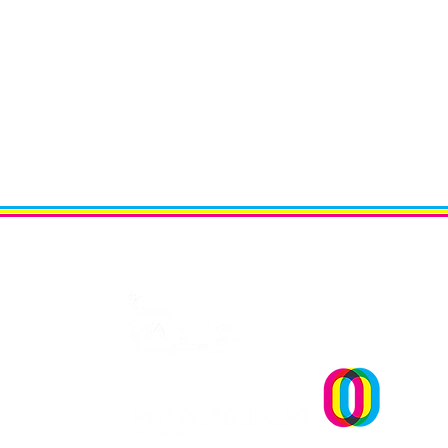
Um projecto
OPINIÃO | "Museu sementei
uma reflexão sobre plantar
sonhos" Andreia Dias