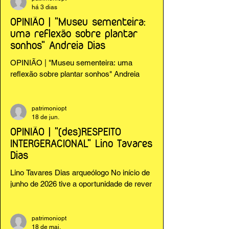
há 3 dias
OPINIÃO | "Museu sementeira:
uma reflexão sobre plantar
sonhos" Andreia Dias
OPINIÃO | "Museu sementeira: uma
reflexão sobre plantar sonhos" Andreia
Dias
patrimoniopt
18 de jun.
OPINIÃO | "(des)RESPEITO
INTERGERACIONAL" Lino Tavares
Dias
Lino Tavares Dias arqueólogo No início de
junho de 2026 tive a oportunidade de rever
alguns sítios de referência patrimonial na
Polónia. Mas, numa “visita” aos campos
de Auschwitz e Birkenau, onde, por opção,
patrimoniopt
18 de mai.
nunca tinha ido, fui surpreendido por uma