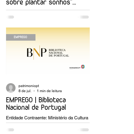
sobre plantar sonhos"
Andreia Dias
OPINIÃO | "Museu sementeira: uma
reflexão sobre plantar sonhos" Andreia
Dias
patrimoniopt
8 de jul.
1 min de leitura
EMPREGO | Biblioteca
Nacional de Portugal
Entidade Contraente: Ministério da Cultura
Funções públicas por tempo
indeterminado Carreira/Função: Técnico