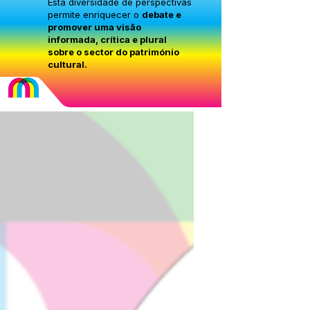
Esta diversidade de perspectivas
permite enriquecer o
debate e
promover uma visão
informada, crítica e plural
sobre o sector do património
cultural.