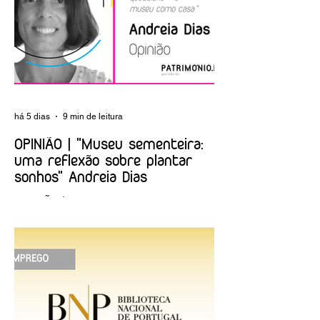
Comunicações
mais jovens sobre
argamassas
há 5 dias
9 min de leitura
OPINIÃO | "Museu sementeira:
uma reflexão sobre plantar
sonhos" Andreia Dias
OPINIÃO | "Museu sementeira: uma
reflexão sobre plantar sonhos" Andreia
Dias