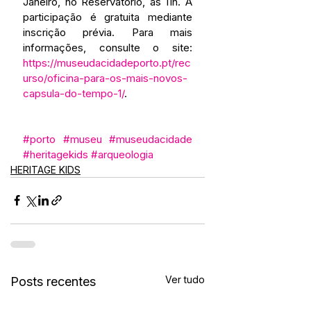
Janeiro, no Reservatório, às 11h. A 
participação é gratuita mediante 
inscrição prévia. Para mais 
informações, consulte o site: 
https://museudacidadeporto.pt/rec
urso/oficina-para-os-mais-novos-
capsula-do-tempo-1/
.
#porto
#museu
#museudacidade
#heritagekids
#arqueologia
HERITAGE KIDS
Ver tudo
Posts recentes