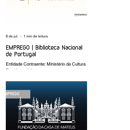
8 de jul.
1 min de leitura
EMPREGO | Biblioteca Nacional
de Portugal
Entidade Contraente: Ministério da Cultura
Funções públicas por tempo
indeterminado Carreira/Função: Técnico
Superior Caracterização do posto de
trabalho: execução de intervenções de
conservação e restauro; restauro de
encadernação antiga e/ou corrente;
realização de acondicionamentos para as
espécies bibliográficas intervencionadas;
execução dos programas de conservação
preventiva; produção de fichas de