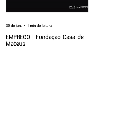
tratamento e registo fotográfico das
intervenções; apoio a exposições i
30 de jun.
1 min de leitura
EMPREGO | Fundação Casa de
Mateus
Entidade Contraente: Fundação Casa de
Mateus Carreira/Função: Diretor(a) de
Produção e Operações Culturais
Caracterização do posto de trabalho:
planear, coordenar e executar a
programação cultural e institucional da
Fundação, assegurando a gestão
operacional das equipas, recursos e
logística necessários à sua concretização.
Link da oferta:
https://www.linkedin.com/posts/funda%C3
%A7%C3%A3o-casa-de-mateus_diretora-
de-produ%C3%A7%C3%A3o-e-