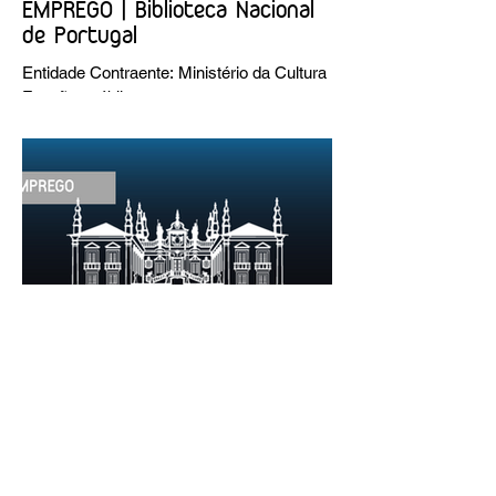
EMPREGO | Biblioteca Nacional
de Portugal
Entidade Contraente: Ministério da Cultura
Funções públicas por tempo
indeterminado Carreira/Função: Técnico
Superior Caracterização do posto de
trabalho: execução de intervenções de
conservação e restauro; restauro de
encadernação antiga e/ou corrente;
realização de acondicionamentos para as
espécies bibliográficas intervencionadas;
execução dos programas de conservação
preventiva; produção de fichas de
tratamento e registo fotográfico das
intervenções; apoio a exposições i
30 de jun.
1 min de leitura
EMPREGO | Fundação Casa de
Mateus