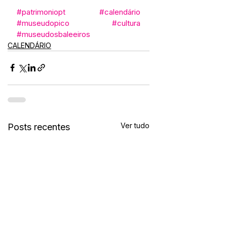
#patrimoniopt
#calendário
#museudopico
#cultura
#museudosbaleeiros
CALENDÁRIO
Ver tudo
Posts recentes