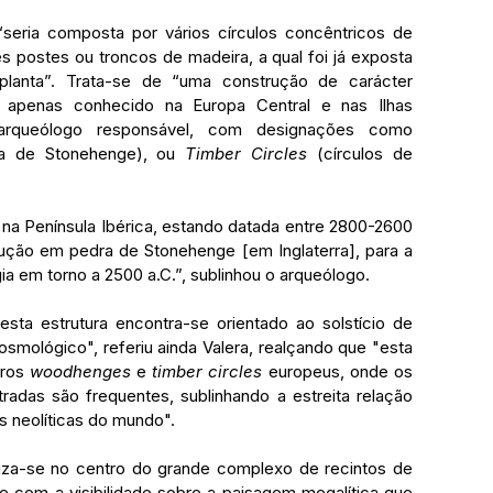
seria composta por vários círculos concêntricos de 
s postes ou troncos de madeira, a qual foi já exposta 
anta”. Trata-se de “uma construção de carácter 
a apenas conhecido na Europa Central e nas Ilhas 
Britânicas, de acordo com o arqueólogo responsável, com designações como 
a de Stonehenge), ou 
Timber Circles
 (círculos de 
a na Península Ibérica, estando datada entre 2800-2600 
trução em pedra de Stonehenge [em Inglaterra], para a 
a em torno a 2500 a.C.”, sublinhou o arqueólogo.
sta estrutura encontra-se orientado ao solstício de 
smológico", referiu ainda Valera, realçando que "esta 
ros 
woodhenges 
e 
timber circles
 europeus, onde os 
adas são frequentes, sublinhando a estreita relação 
es neolíticas do mundo".
aliza-se no centro do grande complexo de recintos de 
e com a visibilidade sobre a paisagem megalítica que 