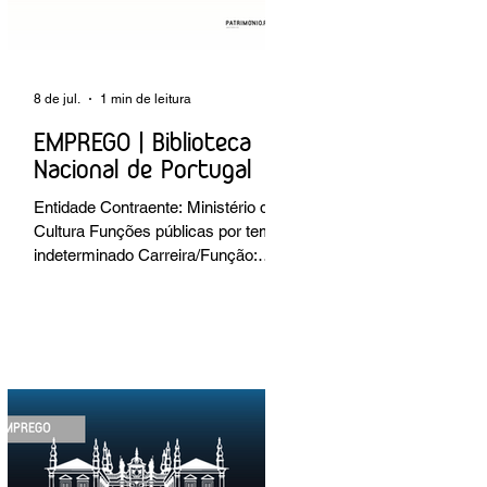
8 de jul.
1 min de leitura
EMPREGO | Biblioteca
Nacional de Portugal
Entidade Contraente: Ministério da
Cultura Funções públicas por tempo
indeterminado Carreira/Função:
Técnico Superior Caracterização do
posto de trabalho: execução de
intervenções de conservação e
restauro; restauro de encadernação
antiga e/ou corrente; realização de
acondicionamentos para as
espécies bibliográficas
intervencionadas; execução dos
programas de conservação