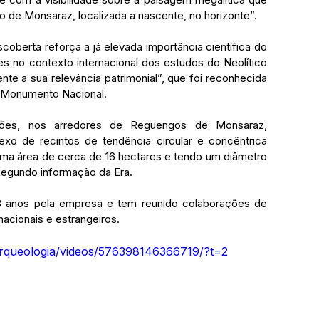
ão de Monsaraz, localizada a nascente, no horizonte”.
oberta reforça a já elevada importância científica do 
 no contexto internacional dos estudos do Neolítico 
e a sua relevância patrimonial”, que foi reconhecida 
 Monumento Nacional.
gões, nos arredores de Reguengos de Monsaraz, 
o de recintos de tendência circular e concêntrica 
ma área de cerca de 16 hectares e tendo um diâmetro 
egundo informação da Era.
23 anos pela empresa e tem reunido colaborações de 
 nacionais e estrangeiros.
rqueologia/videos/576398146366719/?t=2