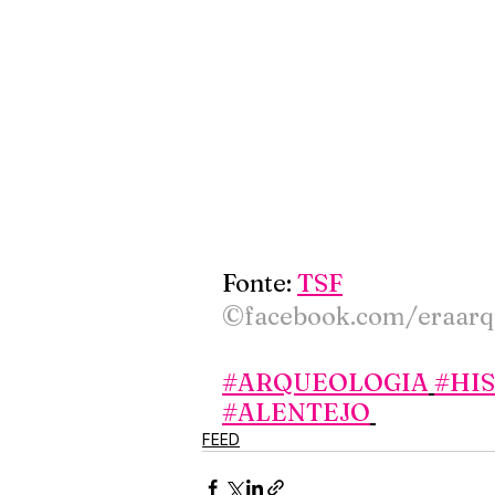
Fonte: 
TSF
©facebook.com/eraarq
#ARQUEOLOGIA
#HI
#ALENTEJO
FEED