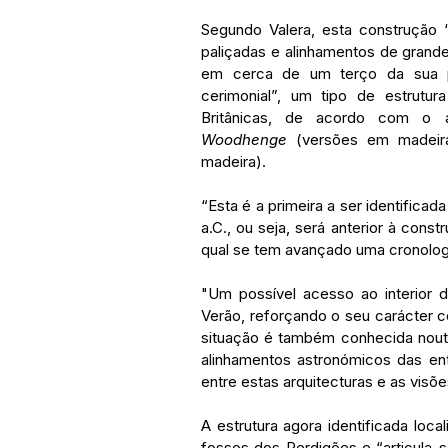
Segundo Valera, esta construção “
paliçadas e alinhamentos de grande
em cerca de um terço da sua pl
cerimonial”, um tipo de estrutur
Woodhenge 
(versões em madeir
madeira).
“Esta é a primeira a ser identificad
a.C., ou seja, será anterior à cons
qual se tem avançado uma cronologi
"Um possível acesso ao interior de
Verão, reforçando o seu carácter co
situação é também conhecida nout
alinhamentos astronómicos das entr
entre estas arquitecturas e as visõ
A estrutura agora identificada loc
fossos dos Perdigões e “articula-s