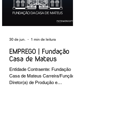
preventiva; produção de fichas de
tratamento e registo fotográfico das
intervenções; apoio a exposições i
30 de jun.
1 min de leitura
EMPREGO | Fundação
Casa de Mateus
Entidade Contraente: Fundação
Casa de Mateus Carreira/Função:
Diretor(a) de Produção e
Operações Culturais
Caracterização do posto de
trabalho: planear, coordenar e
executar a programação cultural e
institucional da Fundação,
assegurando a gestão operacional
das equipas, recursos e logística