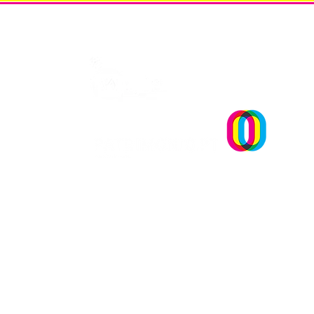
Um projecto
OPINIÃO | "Museu sementei
uma reflexão sobre plantar
sonhos" Andreia Dias