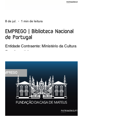
8 de jul.
1 min de leitura
EMPREGO | Biblioteca Nacional
de Portugal
Entidade Contraente: Ministério da Cultura
Funções públicas por tempo
indeterminado Carreira/Função: Técnico
Superior Caracterização do posto de
trabalho: execução de intervenções de
conservação e restauro; restauro de
encadernação antiga e/ou corrente;
realização de acondicionamentos para as
espécies bibliográficas intervencionadas;
execução dos programas de conservação
preventiva; produção de fichas de
tratamento e registo fotográfico das
intervenções; apoio a exposições i