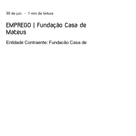
30 de jun.
1 min de leitura
EMPREGO | Fundação Casa de
Mateus
Entidade Contraente: Fundação Casa de
Mateus Carreira/Função: Diretor(a) de
Produção e Operações Culturais
Caracterização do posto de trabalho:
planear, coordenar e executar a
programação cultural e institucional da
Fundação, assegurando a gestão
operacional das equipas, recursos e
logística necessários à sua concretização.
Link da oferta:
https://www.linkedin.com/posts/funda%C3
%A7%C3%A3o-casa-de-mateus_diretora-
de-produ%C3%A7%C3%A3o-e-
opera%C3%A7%C3%B5es-culturais-
activity-7