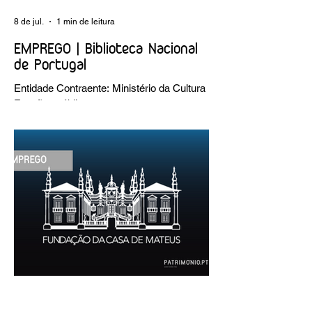
8 de jul.
1 min de leitura
EMPREGO | Biblioteca Nacional
de Portugal
Entidade Contraente: Ministério da Cultura
Funções públicas por tempo
indeterminado Carreira/Função: Técnico
Superior Caracterização do posto de
trabalho: execução de intervenções de
conservação e restauro; restauro de
encadernação antiga e/ou corrente;
realização de acondicionamentos para as
espécies bibliográficas intervencionadas;
execução dos programas de conservação
preventiva; produção de fichas de
tratamento e registo fotográfico das
intervenções; apoio a exposições i
30 de jun.
1 min de leitura