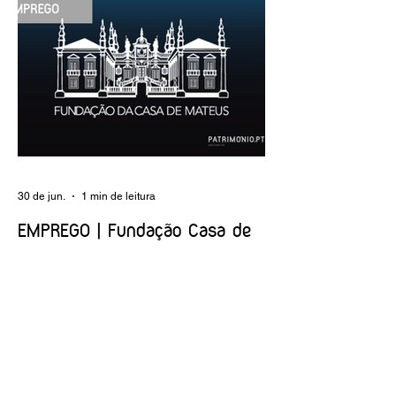
conservação e restauro; restauro de
encadernação antiga e/ou corrente;
realização de acondicionamentos para as
espécies bibliográficas intervencionadas;
execução dos programas de conservação
preventiva; produção de fichas de
tratamento e registo fotográfico das
intervenções; apoio a exposições i
30 de jun.
1 min de leitura
EMPREGO | Fundação Casa de
Mateus
Entidade Contraente: Fundação Casa de
Mateus Carreira/Função: Diretor(a) de
Produção e Operações Culturais
Caracterização do posto de trabalho:
planear, coordenar e executar a
programação cultural e institucional da