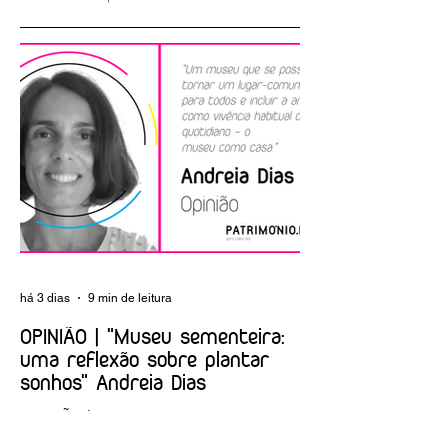
EMPREGO |
ARTIGO | A nova
Biblioteca Nacional
Albuquerque
de Portugal
Foundation
há 3 dias
9 min de leitura
OPINIÃO | "Museu sementeira:
uma reflexão sobre plantar
sonhos" Andreia Dias
OPINIÃO | "Museu sementeira: uma
reflexão sobre plantar sonhos" Andreia