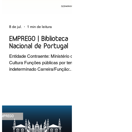
8 de jul.
1 min de leitura
EMPREGO | Biblioteca
Nacional de Portugal
Entidade Contraente: Ministério da
Cultura Funções públicas por tempo
indeterminado Carreira/Função:
Técnico Superior Caracterização do
posto de trabalho: execução de
intervenções de conservação e
restauro; restauro de encadernação
antiga e/ou corrente; realização de
acondicionamentos para as
espécies bibliográficas
intervencionadas; execução dos
programas de conservação