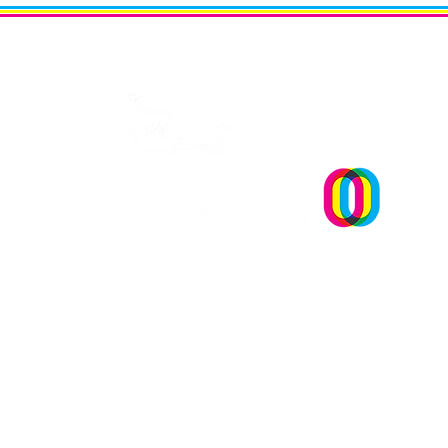
OPINIÃO | "Museu sementei
uma reflexão sobre plantar
Um projecto
sonhos" Andreia Dias