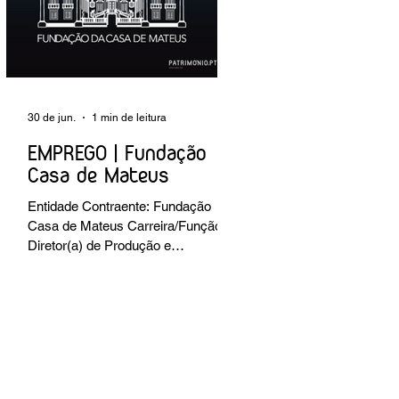
preventiva; produção de fichas de
tratamento e registo fotográfico das
intervenções; apoio a exposições i
30 de jun.
1 min de leitura
EMPREGO | Fundação
Casa de Mateus
Entidade Contraente: Fundação
Casa de Mateus Carreira/Função:
Diretor(a) de Produção e
Operações Culturais
Caracterização do posto de
trabalho: planear, coordenar e
executar a programação cultural e
institucional da Fundação,
assegurando a gestão operacional
das equipas, recursos e logística