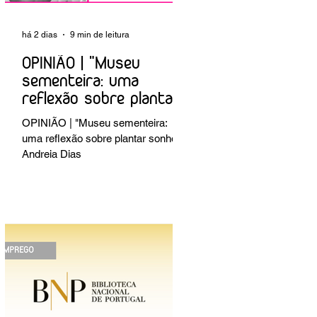
há 2 dias
9 min de leitura
OPINIÃO | "Museu
sementeira: uma
reflexão sobre plantar
sonhos" Andreia Dias
OPINIÃO | "Museu sementeira:
uma reflexão sobre plantar sonhos"
Andreia Dias