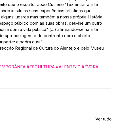
ito que o escultor João Cutileiro "fez entrar a arte 
do in situ as suas experiências artísticas que 
 alguns lugares mas também a nossa própria História. 
 o espaço público com as suas obras, deu-lhe um outro 
onia com a vida pública" (...) afirmando-se na arte 
 aprendizagem e de confronto com o objeto 
uporte: a pedra dura".
recção Regional de Cultura do Alentejo e pelo Museu 
EMPORÂNEA
#ESCULTURA
#ALENTEJO
#ÉVORA
Ver tudo