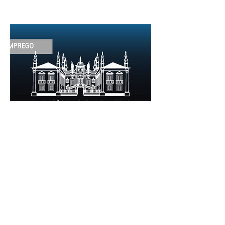
Funções públicas por tempo
indeterminado Carreira/Função: Técnico
Superior Caracterização do posto de
trabalho: execução de intervenções de
conservação e restauro; restauro de
encadernação antiga e/ou corrente;
realização de acondicionamentos para as
espécies bibliográficas intervencionadas;
execução dos programas de conservação
preventiva; produção de fichas de
tratamento e registo fotográfico das
intervenções; apoio a exposições i
30 de jun.
1 min de leitura
EMPREGO | Fundação Casa de
Mateus
Entidade Contraente: Fundação Casa de
Mateus Carreira/Função: Diretor(a) de
Produção e Operações Culturais