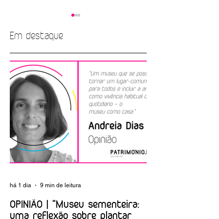
Em destaque
EMPREGO |
ARTIGO | A nova
Biblioteca Nacional
Albuquerque
de Portugal
Foundation
há 1 dia
9 min de leitura
OPINIÃO | "Museu sementeira:
uma reflexão sobre plantar