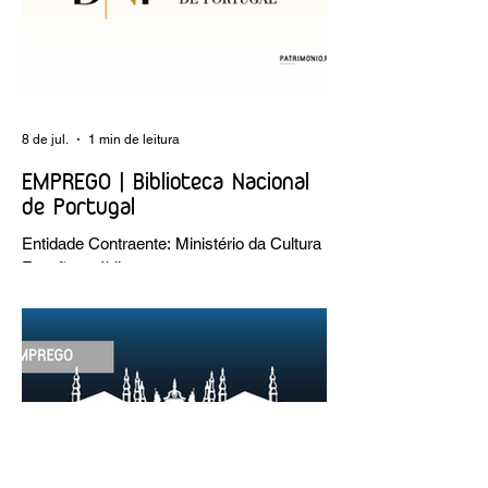
8 de jul.
1 min de leitura
EMPREGO | Biblioteca Nacional
de Portugal
Entidade Contraente: Ministério da Cultura
Funções públicas por tempo
indeterminado Carreira/Função: Técnico
Superior Caracterização do posto de
trabalho: execução de intervenções de
conservação e restauro; restauro de
encadernação antiga e/ou corrente;
realização de acondicionamentos para as
espécies bibliográficas intervencionadas;
execução dos programas de conservação
preventiva; produção de fichas de