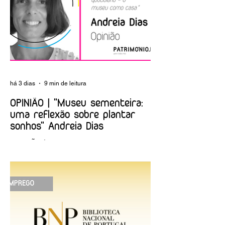
de Portugal
Foundation
há 3 dias
9 min de leitura
OPINIÃO | "Museu sementeira:
uma reflexão sobre plantar
sonhos" Andreia Dias
OPINIÃO | "Museu sementeira: uma
reflexão sobre plantar sonhos" Andreia
Dias