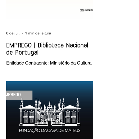
8 de jul.
1 min de leitura
EMPREGO | Biblioteca Nacional
de Portugal
Entidade Contraente: Ministério da Cultura
Funções públicas por tempo
indeterminado Carreira/Função: Técnico
Superior Caracterização do posto de
trabalho: execução de intervenções de
conservação e restauro; restauro de
encadernação antiga e/ou corrente;
realização de acondicionamentos para as
espécies bibliográficas intervencionadas;
execução dos programas de conservação
preventiva; produção de fichas de
tratamento e registo fotográfico das