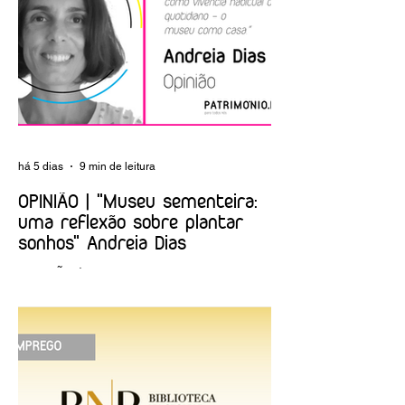
de Portugal
Foundation
há 5 dias
9 min de leitura
OPINIÃO | "Museu sementeira:
uma reflexão sobre plantar
sonhos" Andreia Dias
OPINIÃO | "Museu sementeira: uma
reflexão sobre plantar sonhos" Andreia
Dias