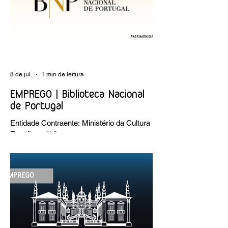
8 de jul.
1 min de leitura
EMPREGO | Biblioteca Nacional
de Portugal
Entidade Contraente: Ministério da Cultura
Funções públicas por tempo
indeterminado Carreira/Função: Técnico
Superior Caracterização do posto de
trabalho: execução de intervenções de
conservação e restauro; restauro de
encadernação antiga e/ou corrente;
realização de acondicionamentos para as
espécies bibliográficas intervencionadas;
execução dos programas de conservação