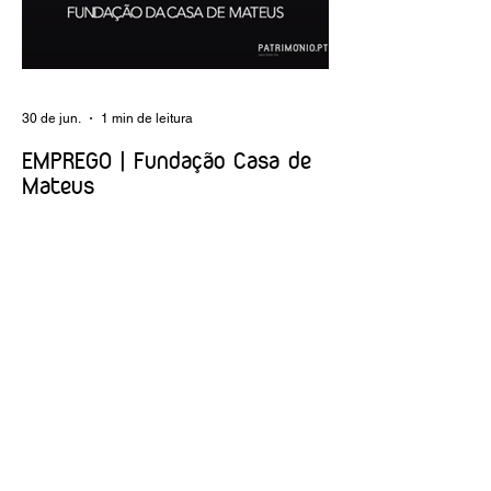
preventiva; produção de fichas de
tratamento e registo fotográfico das
intervenções; apoio a exposições i
30 de jun.
1 min de leitura
EMPREGO | Fundação Casa de
Mateus
Entidade Contraente: Fundação Casa de
Mateus Carreira/Função: Diretor(a) de
Produção e Operações Culturais
Caracterização do posto de trabalho:
planear, coordenar e executar a
programação cultural e institucional da
Fundação, assegurando a gestão
operacional das equipas, recursos e
logística necessários à sua concretização.
Link da oferta:
https://www.linkedin.com/posts/funda%C3
%A7%C3%A3o-casa-de-mateus_diretora-