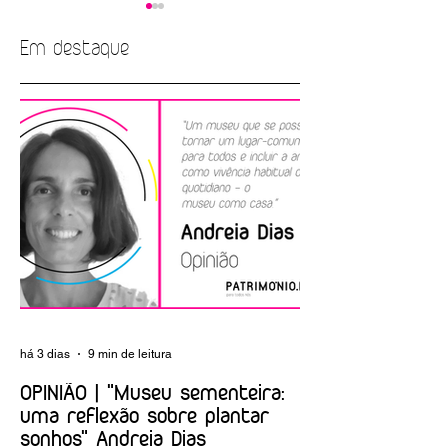
Em destaque
Labirinto dos
Castelo de São
Criptogramas no
Jorge dinamiza
Museu das
oficina para os
Comunicações
mais jovens sobre
argamassas
há 3 dias
9 min de leitura
OPINIÃO | "Museu sementeira:
uma reflexão sobre plantar
sonhos" Andreia Dias