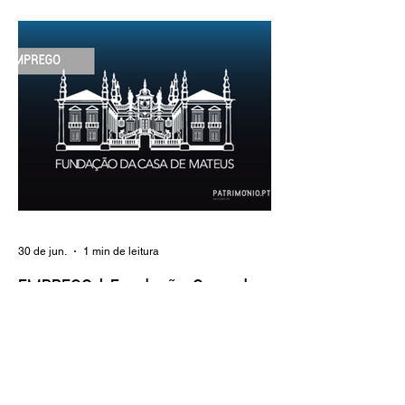
indeterminado Carreira/Função: Técnico
Superior Caracterização do posto de
trabalho: execução de intervenções de
conservação e restauro; restauro de
encadernação antiga e/ou corrente;
realização de acondicionamentos para as
espécies bibliográficas intervencionadas;
execução dos programas de conservação
preventiva; produção de fichas de
tratamento e registo fotográfico das
intervenções; apoio a exposições i
30 de jun.
1 min de leitura
EMPREGO | Fundação Casa de
Mateus
Entidade Contraente: Fundação Casa de
Mateus Carreira/Função: Diretor(a) de
Produção e Operações Culturais
Caracterização do posto de trabalho: