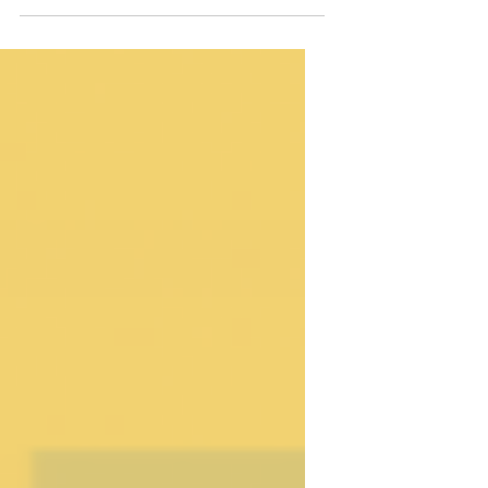
presença na AR&PA - Bienal Ibérica de
Património Cultural! La Fundación Las
Edades del Hombre...