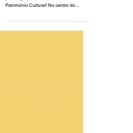
Mais uma entidade a marcar na
presença na AR&PA - Bienal Ibérica de
Património Cultural! No centro do
Continente Português, existe uma...