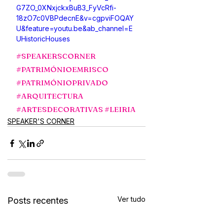
G7ZO_0XNxjckxBuB3_FyVcRfi-
18zO7c0VBPdecnE&v=cgpviFOQAY
U&feature=youtu.be&ab_channel=E
UHistoricHouses
#SPEAKERSCORNER
#PATRIMÓNIOEMRISCO
#PATRIMÓNIOPRIVADO
#ARQUITECTURA
#ARTESDECORATIVAS
#LEIRIA
SPEAKER'S CORNER
Ver tudo
Posts recentes