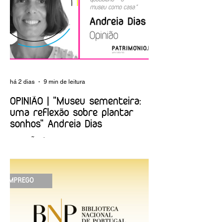
património
votos como
cultural
património
material, imateria
e textual
há 2 dias
9 min de leitura
OPINIÃO | "Museu sementeira:
uma reflexão sobre plantar
sonhos" Andreia Dias
OPINIÃO | "Museu sementeira: uma
reflexão sobre plantar sonhos" Andreia
Dias