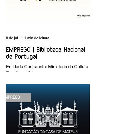
8 de jul.
1 min de leitura
EMPREGO | Biblioteca Nacional
de Portugal
Entidade Contraente: Ministério da Cultura
Funções públicas por tempo
indeterminado Carreira/Função: Técnico
Superior Caracterização do posto de
trabalho: execução de intervenções de
conservação e restauro; restauro de
encadernação antiga e/ou corrente;
realização de acondicionamentos para as
espécies bibliográficas intervencionadas;
execução dos programas de conservação
preventiva; produção de fichas de