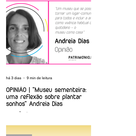
Labirinto dos
Castelo de São
Criptogramas no
Jorge dinamiza
Museu das
oficina para os
Comunicações
mais jovens sobre
argamassas
há 3 dias
9 min de leitura
OPINIÃO | "Museu sementeira:
uma reflexão sobre plantar
sonhos" Andreia Dias
OPINIÃO | "Museu sementeira: uma
reflexão sobre plantar sonhos" Andreia
Dias