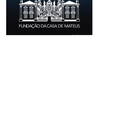
realização de acondicionamentos para as
espécies bibliográficas intervencionadas;
execução dos programas de conservação
preventiva; produção de fichas de
tratamento e registo fotográfico das
intervenções; apoio a exposições i
30 de jun.
1 min de leitura
EMPREGO | Fundação Casa de
Mateus
Entidade Contraente: Fundação Casa de
Mateus Carreira/Função: Diretor(a) de
Produção e Operações Culturais
Caracterização do posto de trabalho:
planear, coordenar e executar a
programação cultural e institucional da
Fundação, assegurando a gestão
operacional das equipas, recursos e