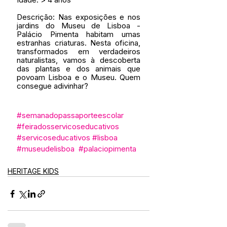
Descrição: Nas exposições e nos 
jardins do Museu de Lisboa - 
Palácio Pimenta habitam umas 
estranhas criaturas. Nesta oficina, 
transformados em verdadeiros 
naturalistas, vamos à descoberta 
das plantas e dos animais que 
povoam Lisboa e o Museu. Quem 
consegue adivinhar?
#semanadopassaporteescolar
#feiradosservicoseducativos
#servicoseducativos
#lisboa
#museudelisboa
#palaciopimenta
HERITAGE KIDS