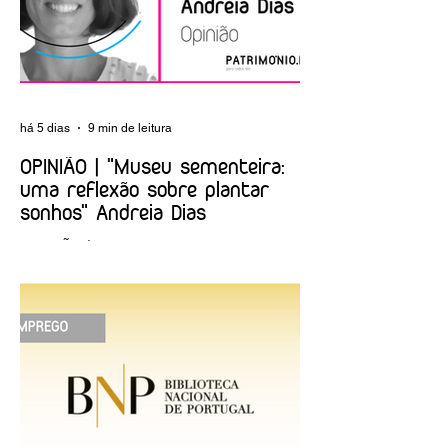
Memória”
há 5 dias
9 min de leitura
OPINIÃO | "Museu sementeira:
uma reflexão sobre plantar
sonhos" Andreia Dias
OPINIÃO | "Museu sementeira: uma
reflexão sobre plantar sonhos" Andreia
Dias