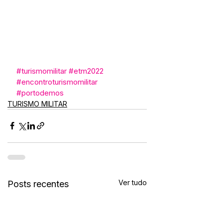
#turismomilitar
#etm2022
#encontroturismomilitar
#portodemos
TURISMO MILITAR
Ver tudo
Posts recentes