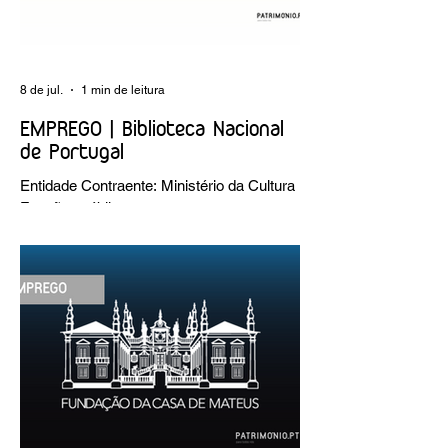
8 de jul.
1 min de leitura
EMPREGO | Biblioteca Nacional
de Portugal
Entidade Contraente: Ministério da Cultura
Funções públicas por tempo
indeterminado Carreira/Função: Técnico
Superior Caracterização do posto de
trabalho: execução de intervenções de
conservação e restauro; restauro de
encadernação antiga e/ou corrente;
realização de acondicionamentos para as
espécies bibliográficas intervencionadas;
execução dos programas de conservação
preventiva; produção de fichas de
tratamento e registo fotográfico das