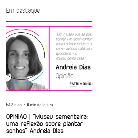
Em destaque
OPINIÃO | "O Dia
OPINIÃO | "
Internacional dos
(des)RESPEITO
Museus, em temp
INTERGERACIONAL"
de aquinhoamento
Lino Tavares Dias
Luís Raposo
há 2 dias
9 min de leitura
OPINIÃO | "Museu sementeira:
uma reflexão sobre plantar
sonhos" Andreia Dias