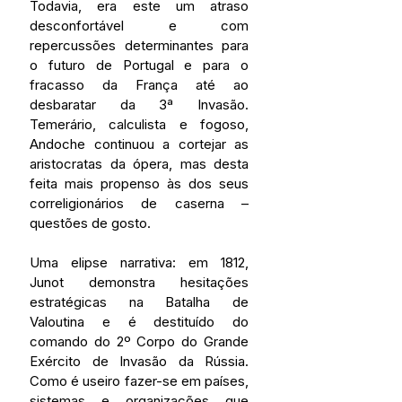
Todavia, era este um atraso 
desconfortável e com 
repercussões determinantes para 
o futuro de Portugal e para o 
fracasso da França até ao 
desbaratar da 3ª Invasão. 
Temerário, calculista e fogoso, 
Andoche continuou a cortejar as 
aristocratas da ópera, mas desta 
feita mais propenso às dos seus 
correligionários de caserna – 
questões de gosto.
Uma elipse narrativa: em 1812, 
Junot demonstra hesitações 
estratégicas na Batalha de 
Valoutina e é destituído do 
comando do 2º Corpo do Grande 
Exército de Invasão da Rússia. 
Como é useiro fazer-se em países, 
sistemas e organizações que 