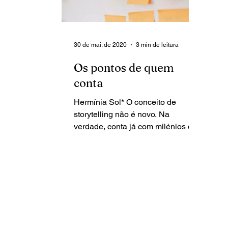
30 de mai. de 2020
3 min de leitura
Os pontos de quem
conta
Hermínia Sol* O conceito de
storytelling não é novo. Na
verdade, conta já com milénios de
existência, pelo que se traçará, de
modo...