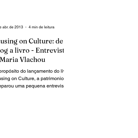
e abr. de 2013
4 min de leitura
using on Culture: de
log a livro - Entrevista
 Maria Vlachou
propósito do lançamento do livro
sing on Culture, a patrimonio.pt
eparou uma pequena entrevista
sua autora, Maria Vlachou.
sing...