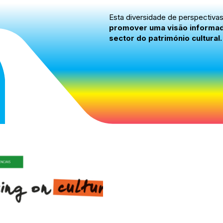
Esta diversidade de perspectiva
promover uma visão informada,
sector do património cultural.