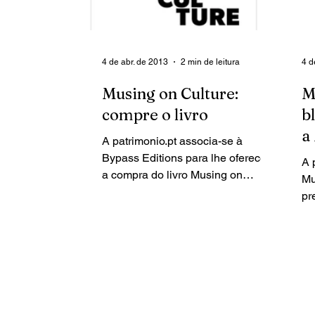
4 de abr. de 2013
2 min de leitura
4 d
Musing on Culture:
M
compre o livro
b
a
A patrimonio.pt associa-se à
Bypass Editions para lhe oferecer
A 
a compra do livro Musing on
Mu
Culture, de Maria Vlachou.
pr
MUSING ON CULTURE...
à 
Mu